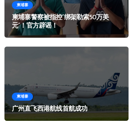
柬埔寨
柬埔寨警察被指控“绑架勒索50万美
元”！官方辟谣！
柬埔寨
广州直飞西港航线首航成功