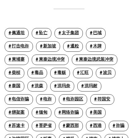
佩通坦
坠亡
太子集团
巴域
打击电诈
新加坡
暹粒
木牌
柬埔寨
柬泰边境冲突
柬泰边境武装冲突
柴桢
毒品
毒贩
汇旺
波贝
泰国
洪森
洪玛奈
洪玛耐
电信诈骗
电诈
电诈园区
符国安
绑架案
缅甸
网络诈骗
美国
苏速卡
菩萨省
蒙西那
西港
诈骗