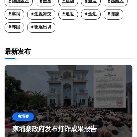
诈骗园区
贩毒
赌场
越南
越南人
车祸
边境冲突
遣返
金边
陈志
韩国
驱逐出境
最新发布
柬埔寨
柬埔寨政府发布打诈成果报告