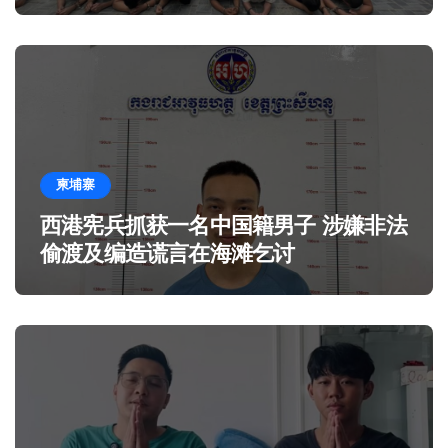
柬埔寨
西港宪兵抓获一名中国籍男子 涉嫌非法
偷渡及编造谎言在海滩乞讨