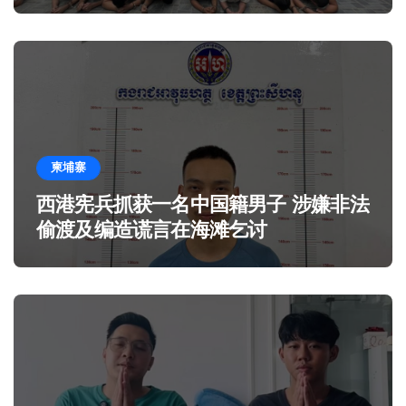
柬埔寨
西港宪兵抓获一名中国籍男子 涉嫌非法
偷渡及编造谎言在海滩乞讨