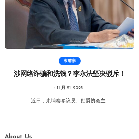
柬埔寨
涉网络诈骗和洗钱？李永法坚决驳斥！
11 月 21, 2025
近日，柬埔寨参议员、勋爵协会主...
About Us