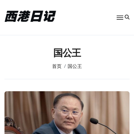
跳
转
到
内
容
国公王
首页
国公王