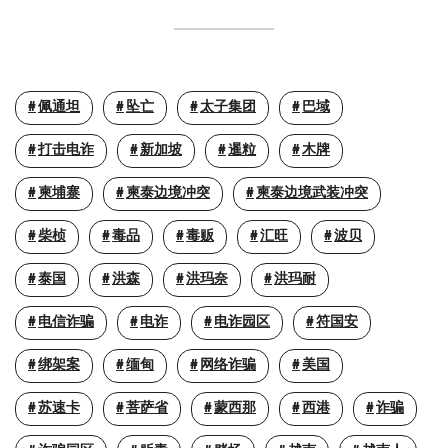
佩通坦
坠亡
太子集团
巴域
打击电诈
新加坡
暹粒
木牌
柬埔寨
柬泰边境冲突
柬泰边境武装冲突
柴桢
毒品
毒贩
汇旺
波贝
泰国
洪森
洪玛奈
洪玛耐
电信诈骗
电诈
电诈园区
符国安
绑架案
缅甸
网络诈骗
美国
苏速卡
菩萨省
蒙西那
西港
诈骗