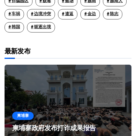
诈骗园区
贩毒
赌场
越南
越南人
车祸
边境冲突
遣返
金边
陈志
韩国
驱逐出境
最新发布
柬埔寨
柬埔寨政府发布打诈成果报告