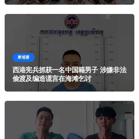
柬埔寨
西港宪兵抓获一名中国籍男子 涉嫌非法
偷渡及编造谎言在海滩乞讨