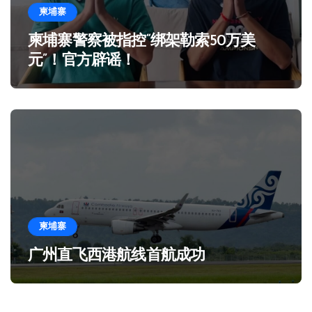
柬埔寨
柬埔寨警察被指控“绑架勒索50万美
元”！官方辟谣！
柬埔寨
广州直飞西港航线首航成功