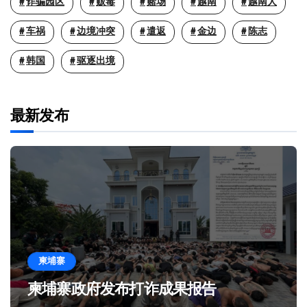
诈骗园区
贩毒
赌场
越南
越南人
车祸
边境冲突
遣返
金边
陈志
韩国
驱逐出境
最新发布
柬埔寨
柬埔寨政府发布打诈成果报告