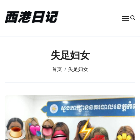
跳
转
到
内
容
失足妇女
首页
失足妇女