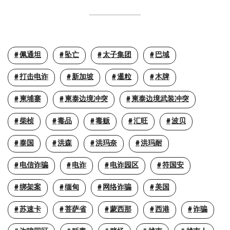
佩通坦
坠亡
太子集团
巴域
打击电诈
新加坡
暹粒
木牌
柬埔寨
柬泰边境冲突
柬泰边境武装冲突
柴桢
毒品
毒贩
汇旺
波贝
泰国
洪森
洪玛奈
洪玛耐
电信诈骗
电诈
电诈园区
符国安
绑架案
缅甸
网络诈骗
美国
苏速卡
菩萨省
蒙西那
西港
诈骗