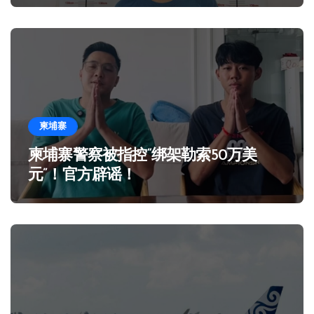
柬埔寨
柬埔寨警察被指控“绑架勒索50万美
元”！官方辟谣！