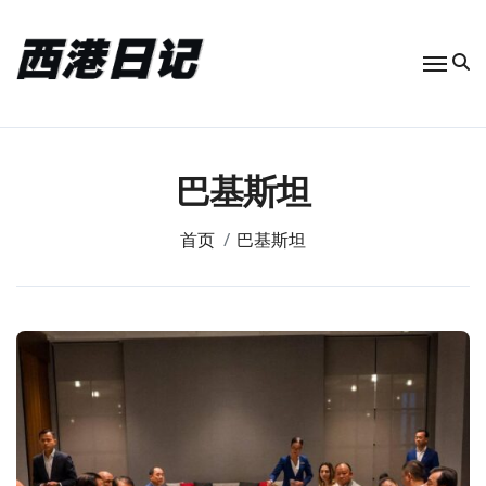
跳
转
到
内
容
巴基斯坦
首页
巴基斯坦