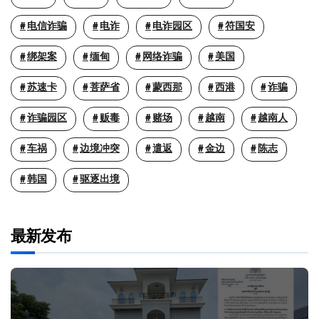
电信诈骗
电诈
电诈园区
符国安
绑架案
缅甸
网络诈骗
美国
苏速卡
菩萨省
蒙西那
西港
诈骗
诈骗园区
贩毒
赌场
越南
越南人
车祸
边境冲突
遣返
金边
陈志
韩国
驱逐出境
最新发布