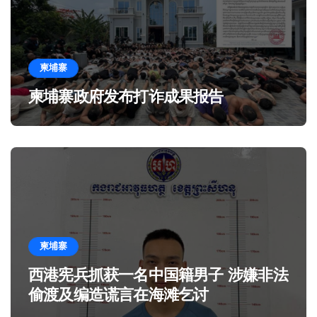
柬埔寨
柬埔寨政府发布打诈成果报告
柬埔寨
西港宪兵抓获一名中国籍男子 涉嫌非法
偷渡及编造谎言在海滩乞讨