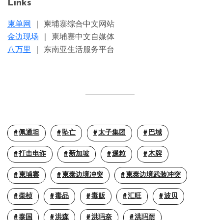
Links
柬单网
｜ 柬埔寨综合中文网站
金边现场
｜ 柬埔寨中文自媒体
八万里
｜ 东南亚生活服务平台
佩通坦
坠亡
太子集团
巴域
打击电诈
新加坡
暹粒
木牌
柬埔寨
柬泰边境冲突
柬泰边境武装冲突
柴桢
毒品
毒贩
汇旺
波贝
泰国
洪森
洪玛奈
洪玛耐