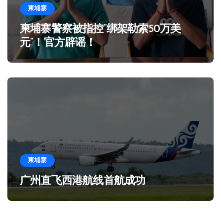
柬埔寨
柬埔寨警察被指控“绑架勒索50万美
元”！官方辟谣！
柬埔寨
广州直飞西港航线首航成功