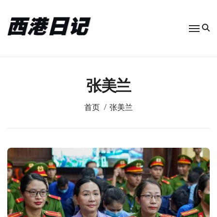
跳
转
到
内
容
张美兰
首页
张美兰