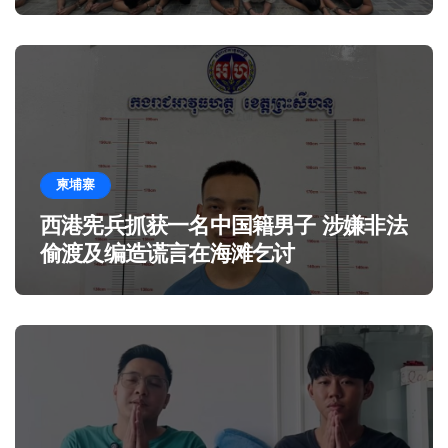
柬埔寨
西港宪兵抓获一名中国籍男子 涉嫌非法
偷渡及编造谎言在海滩乞讨