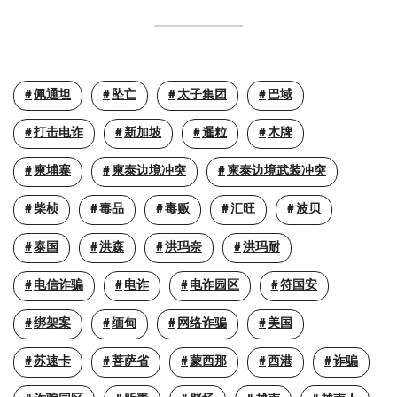
佩通坦
坠亡
太子集团
巴域
打击电诈
新加坡
暹粒
木牌
柬埔寨
柬泰边境冲突
柬泰边境武装冲突
柴桢
毒品
毒贩
汇旺
波贝
泰国
洪森
洪玛奈
洪玛耐
电信诈骗
电诈
电诈园区
符国安
绑架案
缅甸
网络诈骗
美国
苏速卡
菩萨省
蒙西那
西港
诈骗