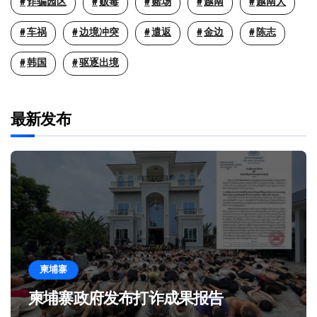
诈骗园区
贩毒
赌场
越南
越南人
车祸
边境冲突
遣返
金边
陈志
韩国
驱逐出境
最新发布
柬埔寨
柬埔寨政府发布打诈成果报告