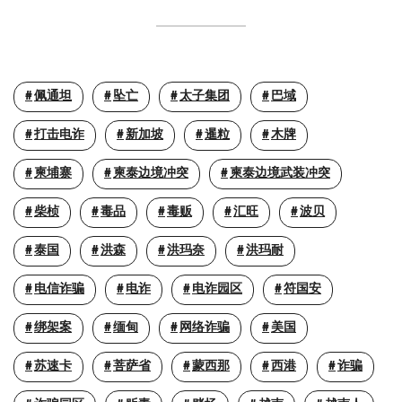
佩通坦
坠亡
太子集团
巴域
打击电诈
新加坡
暹粒
木牌
柬埔寨
柬泰边境冲突
柬泰边境武装冲突
柴桢
毒品
毒贩
汇旺
波贝
泰国
洪森
洪玛奈
洪玛耐
电信诈骗
电诈
电诈园区
符国安
绑架案
缅甸
网络诈骗
美国
苏速卡
菩萨省
蒙西那
西港
诈骗