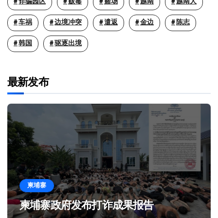
诈骗园区
贩毒
赌场
越南
越南人
车祸
边境冲突
遣返
金边
陈志
韩国
驱逐出境
最新发布
柬埔寨
柬埔寨政府发布打诈成果报告