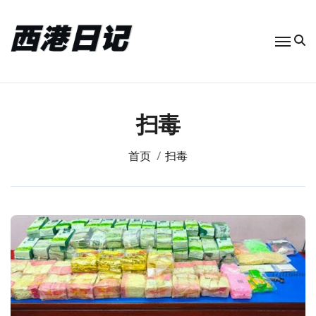
跳
转
到
内
容
扫毒
首页
扫毒