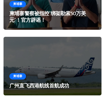
柬埔寨
柬埔寨警察被指控“绑架勒索50万美
元”！官方辟谣！
柬埔寨
广州直飞西港航线首航成功