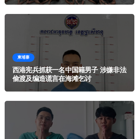
柬埔寨
西港宪兵抓获一名中国籍男子 涉嫌非法
偷渡及编造谎言在海滩乞讨