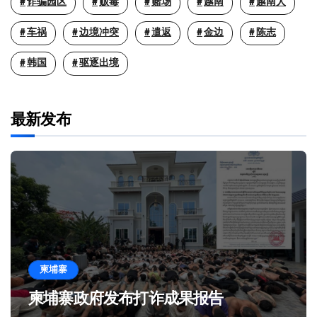
诈骗园区
贩毒
赌场
越南
越南人
车祸
边境冲突
遣返
金边
陈志
韩国
驱逐出境
最新发布
柬埔寨
柬埔寨政府发布打诈成果报告