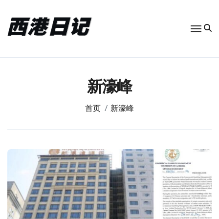
跳
转
到
内
容
新濠峰
首页
新濠峰