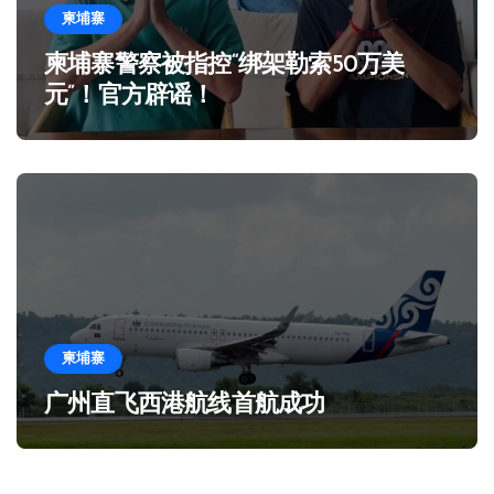
柬埔寨
柬埔寨警察被指控“绑架勒索50万美
元”！官方辟谣！
柬埔寨
广州直飞西港航线首航成功