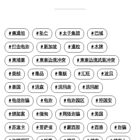
佩通坦
坠亡
太子集团
巴域
打击电诈
新加坡
暹粒
木牌
柬埔寨
柬泰边境冲突
柬泰边境武装冲突
柴桢
毒品
毒贩
汇旺
波贝
泰国
洪森
洪玛奈
洪玛耐
电信诈骗
电诈
电诈园区
符国安
绑架案
缅甸
网络诈骗
美国
苏速卡
菩萨省
蒙西那
西港
诈骗