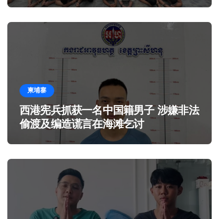
柬埔寨
西港宪兵抓获一名中国籍男子 涉嫌非法
偷渡及编造谎言在海滩乞讨