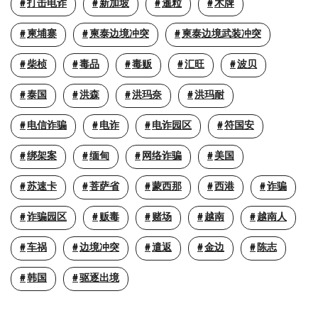
打击电诈
新加坡
暹粒
木牌
柬埔寨
柬泰边境冲突
柬泰边境武装冲突
柴桢
毒品
毒贩
汇旺
波贝
泰国
洪森
洪玛奈
洪玛耐
电信诈骗
电诈
电诈园区
符国安
绑架案
缅甸
网络诈骗
美国
苏速卡
菩萨省
蒙西那
西港
诈骗
诈骗园区
贩毒
赌场
越南
越南人
车祸
边境冲突
遣返
金边
陈志
韩国
驱逐出境