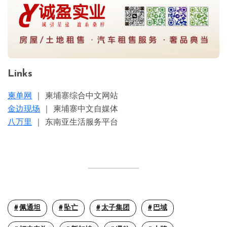
Links
柬单网
｜ 柬埔寨综合中文网站
金边现场
｜ 柬埔寨中文自媒体
八万里
｜ 东南亚生活服务平台
佩通坦
坠亡
太子集团
巴域