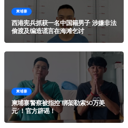
柬埔寨
西港宪兵抓获一名中国籍男子 涉嫌非法
偷渡及编造谎言在海滩乞讨
柬埔寨
柬埔寨警察被指控“绑架勒索50万美
元”！官方辟谣！