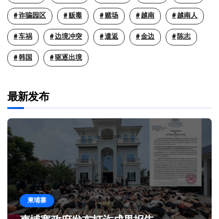
诈骗园区
贩毒
赌场
越南
越南人
车祸
边境冲突
遣返
金边
陈志
韩国
驱逐出境
最新发布
柬埔寨