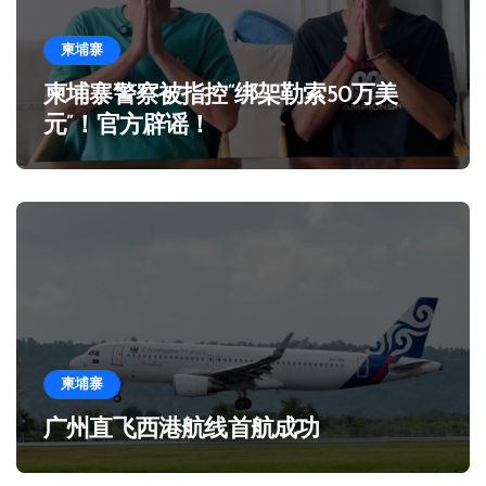
柬埔寨
柬埔寨警察被指控“绑架勒索50万美
元”！官方辟谣！
柬埔寨
广州直飞西港航线首航成功