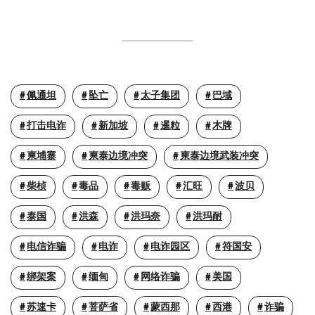
佩通坦
坠亡
太子集团
巴域
打击电诈
新加坡
暹粒
木牌
柬埔寨
柬泰边境冲突
柬泰边境武装冲突
柴桢
毒品
毒贩
汇旺
波贝
泰国
洪森
洪玛奈
洪玛耐
电信诈骗
电诈
电诈园区
符国安
绑架案
缅甸
网络诈骗
美国
苏速卡
菩萨省
蒙西那
西港
诈骗