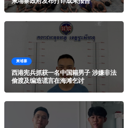
柬埔寨政府发布打诈成果报告
柬埔寨
西港宪兵抓获一名中国籍男子 涉嫌非法
偷渡及编造谎言在海滩乞讨