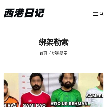
跳
转
到
内
容
绑架勒索
首页
绑架勒索