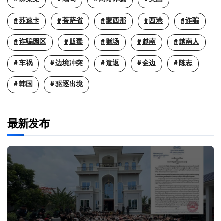
苏速卡
菩萨省
蒙西那
西港
诈骗
诈骗园区
贩毒
赌场
越南
越南人
车祸
边境冲突
遣返
金边
陈志
韩国
驱逐出境
最新发布