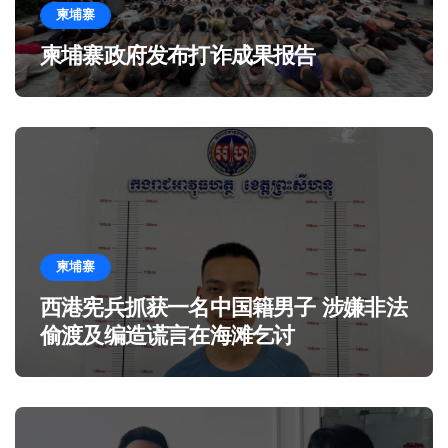
柬埔寨
柬埔寨政府发布打诈成果报告
柬埔寨
西港宪兵抓获一名中国籍男子 涉嫌非法
偷渡及编造谎言在海滩乞讨