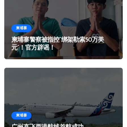
柬埔寨
柬埔寨警察被指控“绑架勒索50万美
元”！官方辟谣！
柬埔寨