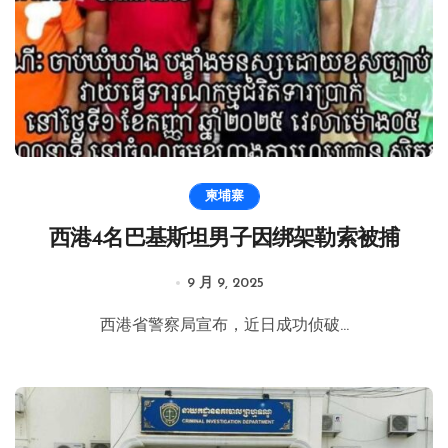
柬埔寨
西港4名巴基斯坦男子因绑架勒索被捕
9 月 9, 2025
西港省警察局宣布，近日成功侦破...