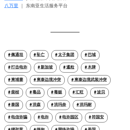
八万里
｜ 东南亚生活服务平台
佩通坦
坠亡
太子集团
巴域
打击电诈
新加坡
暹粒
木牌
柬埔寨
柬泰边境冲突
柬泰边境武装冲突
柴桢
毒品
毒贩
汇旺
波贝
泰国
洪森
洪玛奈
洪玛耐
电信诈骗
电诈
电诈园区
符国安
绑架案
缅甸
网络诈骗
美国