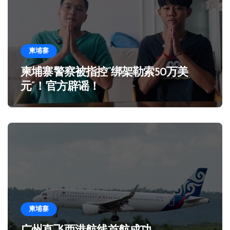
柬埔寨
柬埔寨警察被指控“绑架勒索50万美
元”！官方辟谣！
柬埔寨