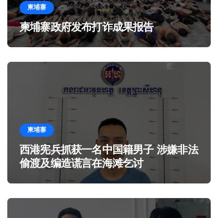
柬埔寨
柬埔寨政府发布打诈成果报告
柬埔寨
西港宪兵抓获一名中国籍男子 涉嫌非法
偷渡及编造谎言在海滩乞讨