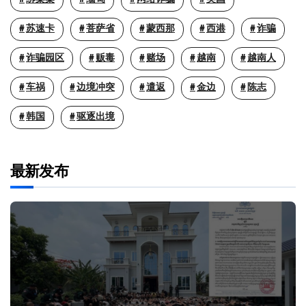
苏速卡
菩萨省
蒙西那
西港
诈骗
诈骗园区
贩毒
赌场
越南
越南人
车祸
边境冲突
遣返
金边
陈志
韩国
驱逐出境
最新发布