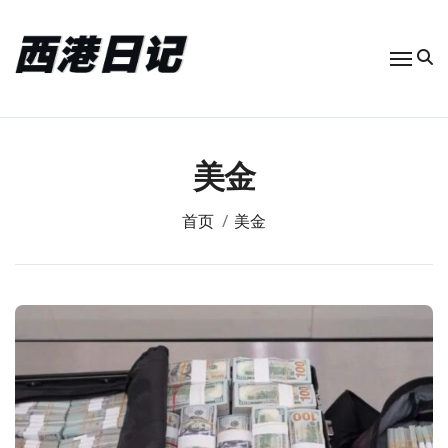
跳
转
到
内
容
美金
首页
美金