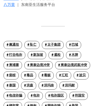
八万里
｜ 东南亚生活服务平台
佩通坦
坠亡
太子集团
巴域
打击电诈
新加坡
暹粒
木牌
柬埔寨
柬泰边境冲突
柬泰边境武装冲突
柴桢
毒品
毒贩
汇旺
波贝
泰国
洪森
洪玛奈
洪玛耐
电信诈骗
电诈
电诈园区
符国安
绑架案
缅甸
网络诈骗
美国