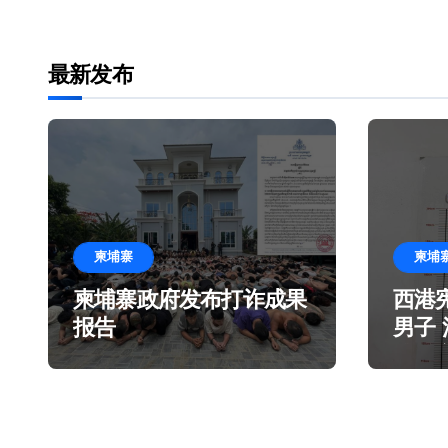
最新发布
柬埔寨
柬埔
柬埔寨政府发布打诈成果
西港
报告
男子
造谎