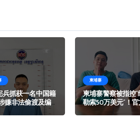
寨
柬埔寨
宪兵抓获一名中国籍
柬埔寨警察被指控“
 涉嫌非法偷渡及编
勒索50万美元”！
言在海滩乞讨
谣！