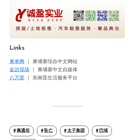
Links
柬单网
｜ 柬埔寨综合中文网站
金边现场
｜ 柬埔寨中文自媒体
八万里
｜ 东南亚生活服务平台
佩通坦
坠亡
太子集团
巴域