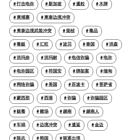
打击电诈
新加坡
暹粒
木牌
柬埔寨
柬泰边境冲突
柬泰边境武装冲突
柴桢
毒品
毒贩
汇旺
波贝
泰国
洪森
洪玛奈
洪玛耐
电信诈骗
电诈
电诈园区
符国安
绑架案
缅甸
网络诈骗
美国
苏速卡
菩萨省
蒙西那
西港
诈骗
诈骗园区
贩毒
赌场
越南
越南人
车祸
边境冲突
遣返
金边
陈志
韩国
驱逐出境