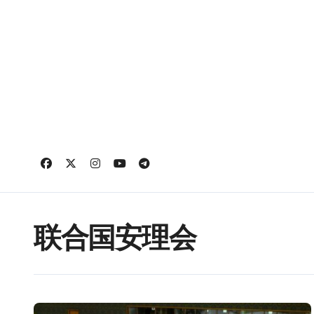
跳
转
到
内
容
联合国安理会