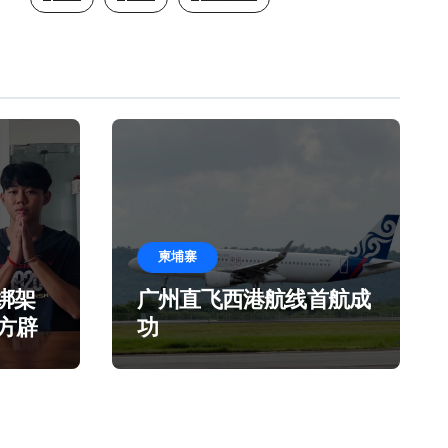
柬埔寨
绑架
广州直飞西港航线首航成
官方辟
功