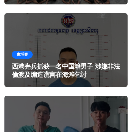
柬埔寨
西港宪兵抓获一名中国籍男子 涉嫌非法
偷渡及编造谎言在海滩乞讨