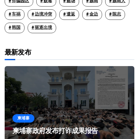
诈骗园区
贩毒
赌场
越南
越南人
车祸
边境冲突
遣返
金边
陈志
韩国
驱逐出境
最新发布
柬埔寨
柬埔寨政府发布打诈成果报告