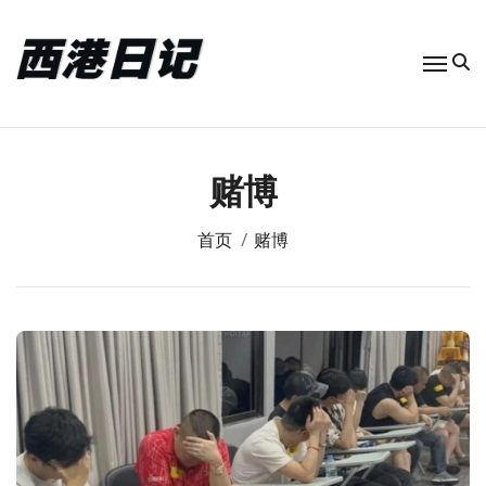
跳
转
到
内
容
赌博
首页
赌博