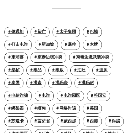
佩通坦
坠亡
太子集团
巴域
打击电诈
新加坡
暹粒
木牌
柬埔寨
柬泰边境冲突
柬泰边境武装冲突
柴桢
毒品
毒贩
汇旺
波贝
泰国
洪森
洪玛奈
洪玛耐
电信诈骗
电诈
电诈园区
符国安
绑架案
缅甸
网络诈骗
美国
苏速卡
菩萨省
蒙西那
西港
诈骗