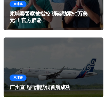
柬埔寨
柬埔寨警察被指控“绑架勒索50万美
元”！官方辟谣！
柬埔寨
广州直飞西港航线首航成功