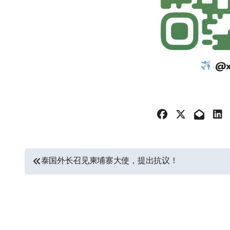
@xi
文
泰国外长召见柬埔寨大使，提出抗议！
章
导
航