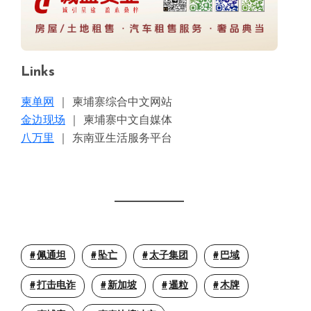
Links
柬单网
｜ 柬埔寨综合中文网站
金边现场
｜ 柬埔寨中文自媒体
八万里
｜ 东南亚生活服务平台
佩通坦
坠亡
太子集团
巴域
打击电诈
新加坡
暹粒
木牌