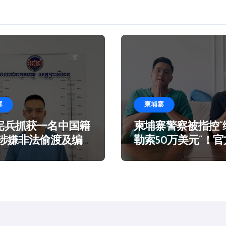
寨
柬埔寨
宪兵抓获一名中国籍
柬埔寨警察被指控“
 涉嫌非法偷渡及编
勒索50万美元”！
言在海滩乞讨
谣！