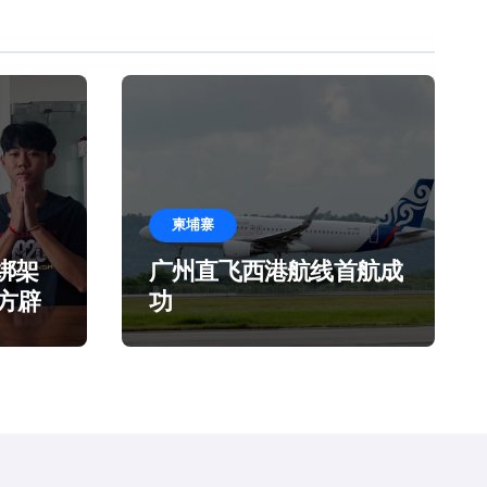
柬埔寨
绑架
广州直飞西港航线首航成
官方辟
功