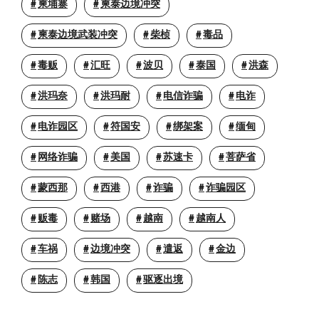
柬埔寨
柬泰边境冲突
柬泰边境武装冲突
柴桢
毒品
毒贩
汇旺
波贝
泰国
洪森
洪玛奈
洪玛耐
电信诈骗
电诈
电诈园区
符国安
绑架案
缅甸
网络诈骗
美国
苏速卡
菩萨省
蒙西那
西港
诈骗
诈骗园区
贩毒
赌场
越南
越南人
车祸
边境冲突
遣返
金边
陈志
韩国
驱逐出境