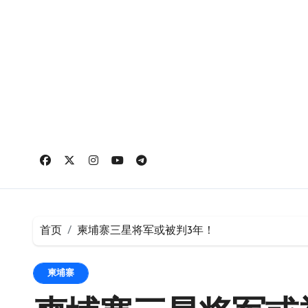
跳
转
到
内
容
首页
柬埔寨三星将军或被判3年！
柬埔寨