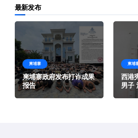
最新发布
柬埔寨
柬埔
柬埔寨政府发布打诈成果
西港
报告
男子
造谎