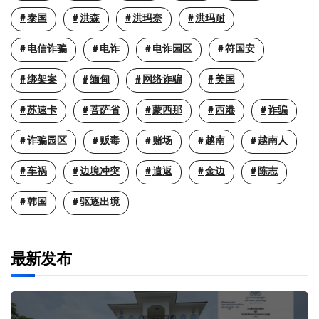
泰国
洪森
洪玛奈
洪玛耐
电信诈骗
电诈
电诈园区
符国安
绑架案
缅甸
网络诈骗
美国
苏速卡
菩萨省
蒙西那
西港
诈骗
诈骗园区
贩毒
赌场
越南
越南人
车祸
边境冲突
遣返
金边
陈志
韩国
驱逐出境
最新发布