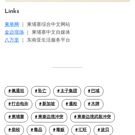
Links
柬单网
｜ 柬埔寨综合中文网站
金边现场
｜ 柬埔寨中文自媒体
八万里
｜ 东南亚生活服务平台
佩通坦
坠亡
太子集团
巴域
打击电诈
新加坡
暹粒
木牌
柬埔寨
柬泰边境冲突
柬泰边境武装冲突
柴桢
毒品
毒贩
汇旺
波贝