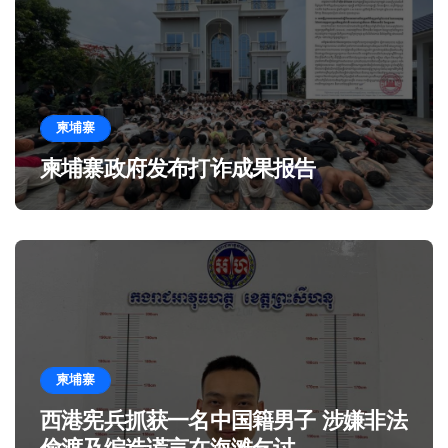
柬埔寨
柬埔寨政府发布打诈成果报告
柬埔寨
西港宪兵抓获一名中国籍男子 涉嫌非法