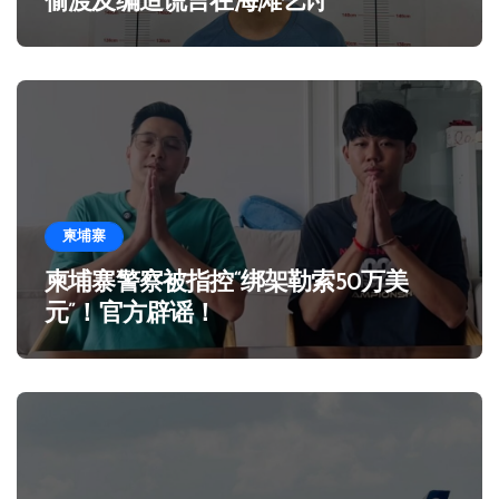
偷渡及编造谎言在海滩乞讨
柬埔寨
柬埔寨警察被指控“绑架勒索50万美
元”！官方辟谣！