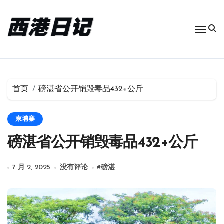
跳
转
到
内
容
首页
磅湛省公开销毁毒品432+公斤
柬埔寨
磅湛省公开销毁毒品432+公斤
7 月 2, 2025
没有评论
#
磅湛