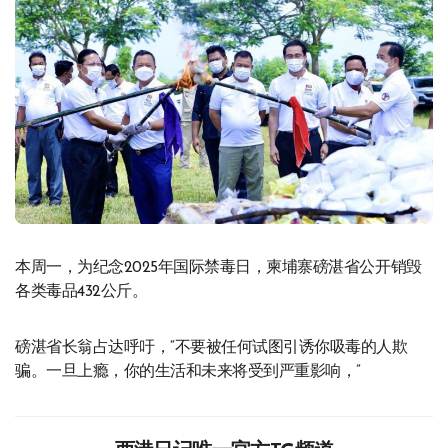
本周一，为纪念2025年国际禁毒日，柬埔寨磅湛省公开销毁
各类毒品432公斤。
磅湛省长翁占达呼吁，“不要被任何试图引诱你吸毒的人欺
骗。一旦上瘾，你的生活和未来将受到严重影响，”