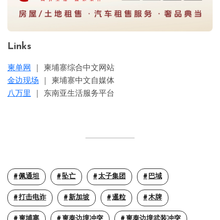
Links
柬单网
｜ 柬埔寨综合中文网站
金边现场
｜ 柬埔寨中文自媒体
八万里
｜ 东南亚生活服务平台
佩通坦
坠亡
太子集团
巴域
打击电诈
新加坡
暹粒
木牌
柬埔寨
柬泰边境冲突
柬泰边境武装冲突