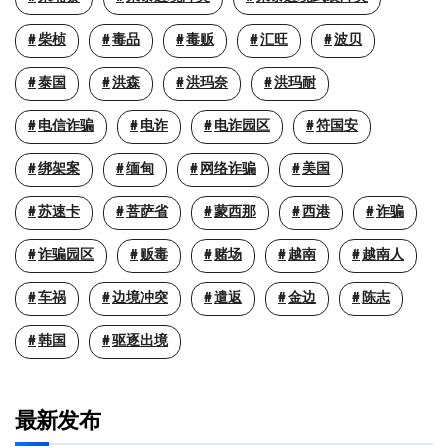
柴桢
毒品
毒贩
汇旺
波贝
泰国
洪森
洪玛奈
洪玛耐
电信诈骗
电诈
电诈园区
符国安
绑架案
缅甸
网络诈骗
美国
苏速卡
菩萨省
蒙西那
西港
诈骗
诈骗园区
贩毒
赌场
越南
越南人
车祸
边境冲突
遣返
金边
陈志
韩国
驱逐出境
最新发布