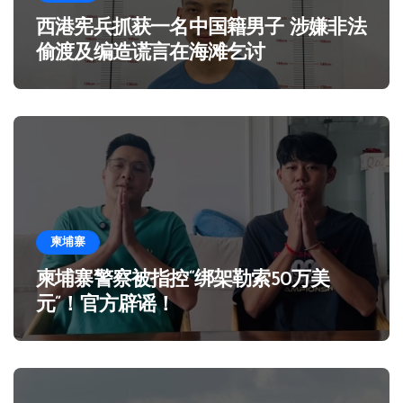
西港宪兵抓获一名中国籍男子 涉嫌非法
偷渡及编造谎言在海滩乞讨
柬埔寨
柬埔寨警察被指控“绑架勒索50万美
元”！官方辟谣！