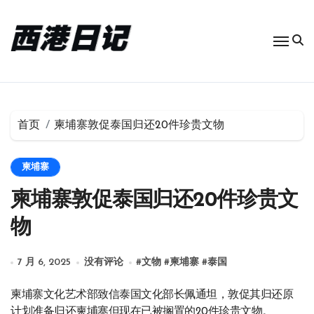
跳
转
到
内
容
首页
柬埔寨敦促泰国归还20件珍贵文物
柬埔寨
柬埔寨敦促泰国归还20件珍贵文
物
7 月 6, 2025
没有评论
#
文物
#
柬埔寨
#
泰国
柬埔寨文化艺术部致信泰国文化部长佩通坦，敦促其归还原
计划准备归还柬埔寨但现在已被搁置的20件珍贵文物。