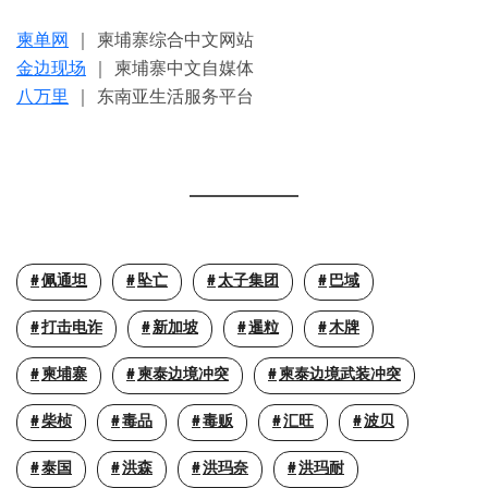
柬单网
｜ 柬埔寨综合中文网站
金边现场
｜ 柬埔寨中文自媒体
八万里
｜ 东南亚生活服务平台
佩通坦
坠亡
太子集团
巴域
打击电诈
新加坡
暹粒
木牌
柬埔寨
柬泰边境冲突
柬泰边境武装冲突
柴桢
毒品
毒贩
汇旺
波贝
泰国
洪森
洪玛奈
洪玛耐