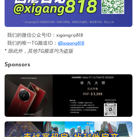
· 我们的微信公众号ID：xigangriji818
· 我们的唯一TG频道ID：
@xigang818
*
除此外，其他TG频道均为盗版
Sponsors