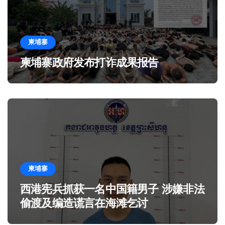
柬埔寨
柬埔寨政府发布打诈成果报告
柬埔寨
西港宪兵抓获一名中国籍男子 涉嫌非法
偷渡及编造谎言在海滩乞讨