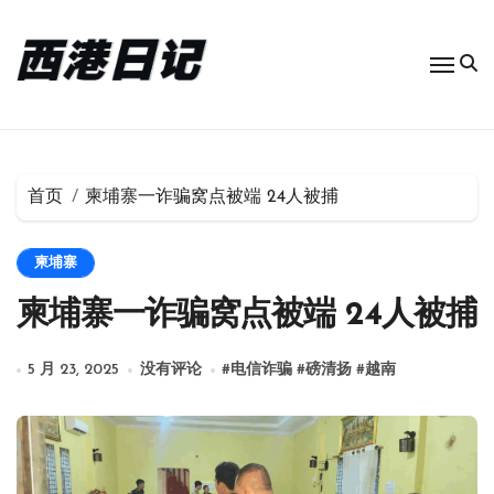
跳
转
到
内
容
首页
柬埔寨一诈骗窝点被端 24人被捕
柬埔寨
柬埔寨一诈骗窝点被端 24人被捕
5 月 23, 2025
没有评论
#
电信诈骗
#
磅清扬
#
越南