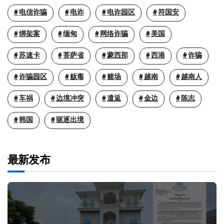
电信诈骗
电诈
电诈园区
符国安
绑架案
缅甸
网络诈骗
美国
苏速卡
菩萨省
蒙西那
西港
诈骗
诈骗园区
贩毒
赌场
越南
越南人
车祸
边境冲突
遣返
金边
陈志
韩国
驱逐出境
最新发布