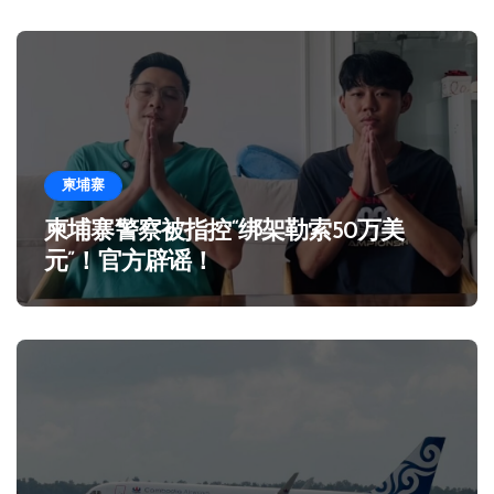
柬埔寨
柬埔寨警察被指控“绑架勒索50万美
元”！官方辟谣！