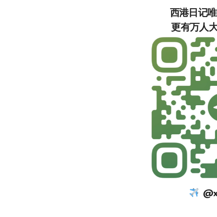
西港日记
更有万人大群，等你加
@xi