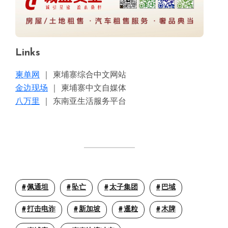
Links
柬单网
｜ 柬埔寨综合中文网站
金边现场
｜ 柬埔寨中文自媒体
八万里
｜ 东南亚生活服务平台
佩通坦
坠亡
太子集团
巴域
打击电诈
新加坡
暹粒
木牌