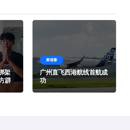
柬埔寨
绑架
广州直飞西港航线首航成
官方辟
功