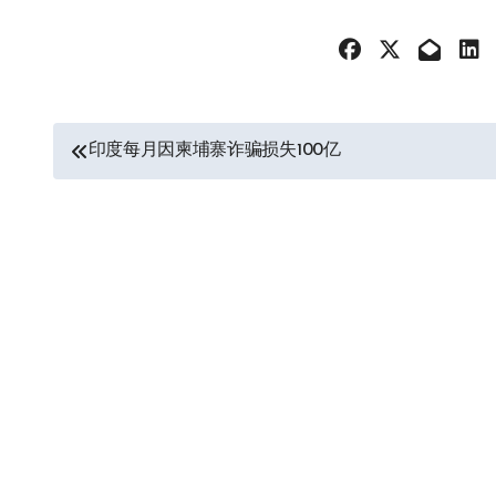
文
印度每月因柬埔寨诈骗损失100亿
章
导
航