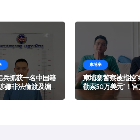
寨
柬埔寨
宪兵抓获一名中国籍
柬埔寨警察被指控“
 涉嫌非法偷渡及编
勒索50万美元”！
言在海滩乞讨
谣！