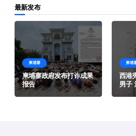
最新发布
柬埔寨
柬埔
柬埔寨政府发布打诈成果
西港
报告
男子
造谎