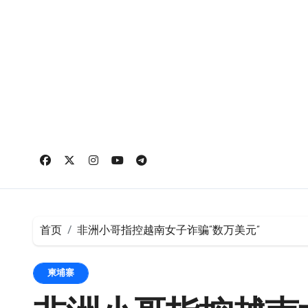
跳
转
到
内
容
首页
非洲小哥指控越南女子诈骗“数万美元”
柬埔寨