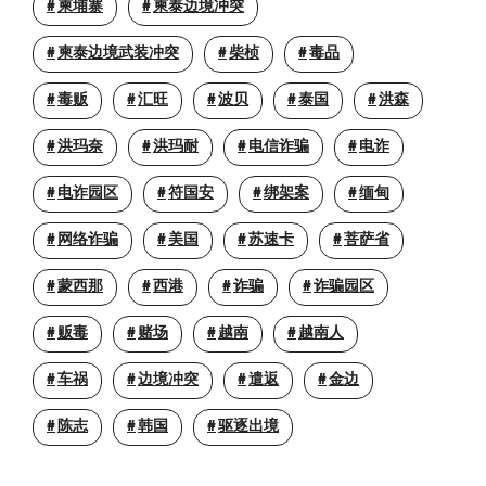
柬埔寨
柬泰边境冲突
柬泰边境武装冲突
柴桢
毒品
毒贩
汇旺
波贝
泰国
洪森
洪玛奈
洪玛耐
电信诈骗
电诈
电诈园区
符国安
绑架案
缅甸
网络诈骗
美国
苏速卡
菩萨省
蒙西那
西港
诈骗
诈骗园区
贩毒
赌场
越南
越南人
车祸
边境冲突
遣返
金边
陈志
韩国
驱逐出境