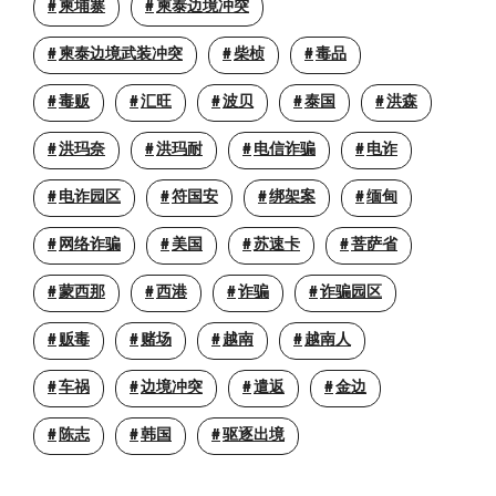
柬埔寨
柬泰边境冲突
柬泰边境武装冲突
柴桢
毒品
毒贩
汇旺
波贝
泰国
洪森
洪玛奈
洪玛耐
电信诈骗
电诈
电诈园区
符国安
绑架案
缅甸
网络诈骗
美国
苏速卡
菩萨省
蒙西那
西港
诈骗
诈骗园区
贩毒
赌场
越南
越南人
车祸
边境冲突
遣返
金边
陈志
韩国
驱逐出境