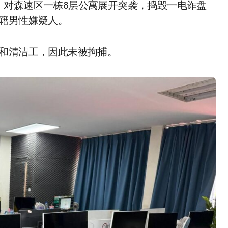
，对森速区一栋8层公寓展开突袭，捣毁一电诈盘
籍男性嫌疑人。
师和清洁工，因此未被拘捕。