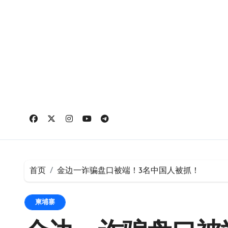
跳
转
到
内
容
首页
金边一诈骗盘口被端！3名中国人被抓！
柬埔寨