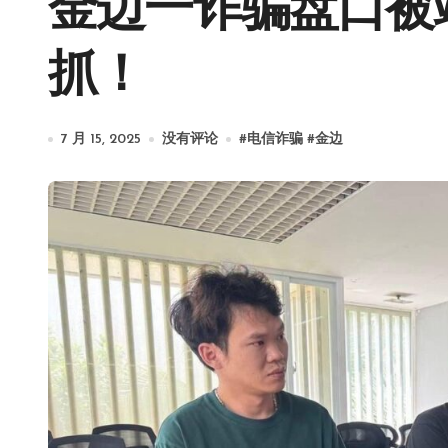
金边一诈骗盘口被
抓！
7 月 15, 2025
没有评论
#
电信诈骗
#
金边