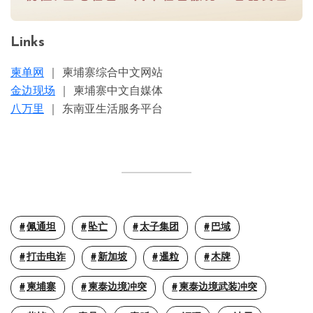
Links
柬单网
｜ 柬埔寨综合中文网站
金边现场
｜ 柬埔寨中文自媒体
八万里
｜ 东南亚生活服务平台
佩通坦
坠亡
太子集团
巴域
打击电诈
新加坡
暹粒
木牌
柬埔寨
柬泰边境冲突
柬泰边境武装冲突