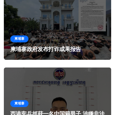
柬埔寨
柬埔寨政府发布打诈成果报告
柬埔寨
西港宪兵抓获一名中国籍男子 涉嫌非法