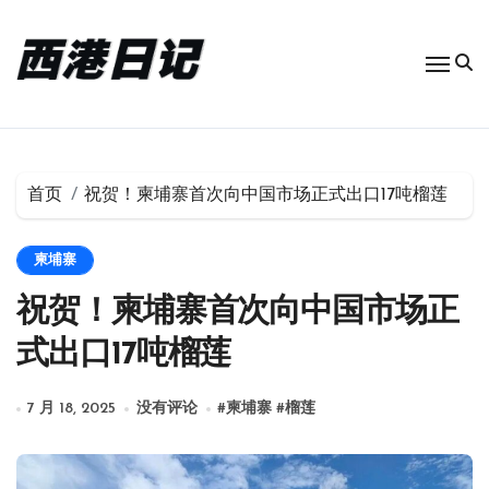
跳
转
到
内
容
首页
祝贺！柬埔寨首次向中国市场正式出口17吨榴莲
柬埔寨
祝贺！柬埔寨首次向中国市场正
式出口17吨榴莲
7 月 18, 2025
没有评论
#
柬埔寨
#
榴莲