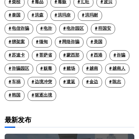
柴桢
毒品
毒贩
汇旺
波贝
泰国
洪森
洪玛奈
洪玛耐
电信诈骗
电诈
电诈园区
符国安
绑架案
缅甸
网络诈骗
美国
苏速卡
菩萨省
蒙西那
西港
诈骗
诈骗园区
贩毒
赌场
越南
越南人
车祸
边境冲突
遣返
金边
陈志
韩国
驱逐出境
最新发布