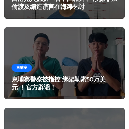
偷渡及编造谎言在海滩乞讨
柬埔寨
柬埔寨警察被指控“绑架勒索50万美
元”！官方辟谣！