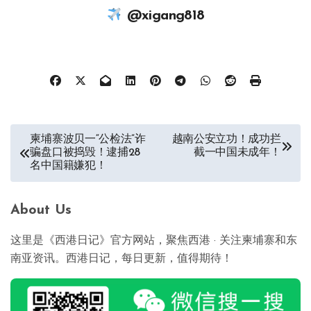
@xigang818
文
柬埔寨波贝一“公检法”诈
越南公安立功！成功拦
骗盘口被捣毁！逮捕28
截一中国未成年！
章
名中国籍嫌犯！
导
航
About Us
这里是《西港日记》官方网站，聚焦西港 · 关注柬埔寨和东
南亚资讯。西港日记，每日更新，值得期待！