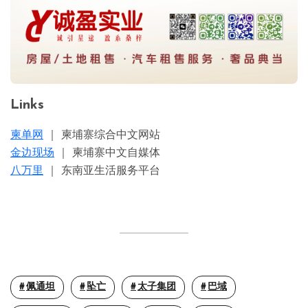
Links
柬单网
｜ 柬埔寨综合中文网站
金边现场
｜ 柬埔寨中文自媒体
八万里
｜ 东南亚生活服务平台
佩通坦
坠亡
太子集团
巴域