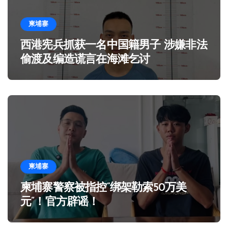
柬埔寨
西港宪兵抓获一名中国籍男子 涉嫌非法
偷渡及编造谎言在海滩乞讨
柬埔寨
柬埔寨警察被指控“绑架勒索50万美
元”！官方辟谣！