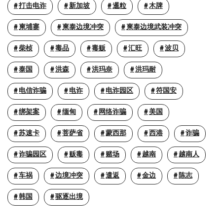
打击电诈
新加坡
暹粒
木牌
柬埔寨
柬泰边境冲突
柬泰边境武装冲突
柴桢
毒品
毒贩
汇旺
波贝
泰国
洪森
洪玛奈
洪玛耐
电信诈骗
电诈
电诈园区
符国安
绑架案
缅甸
网络诈骗
美国
苏速卡
菩萨省
蒙西那
西港
诈骗
诈骗园区
贩毒
赌场
越南
越南人
车祸
边境冲突
遣返
金边
陈志
韩国
驱逐出境