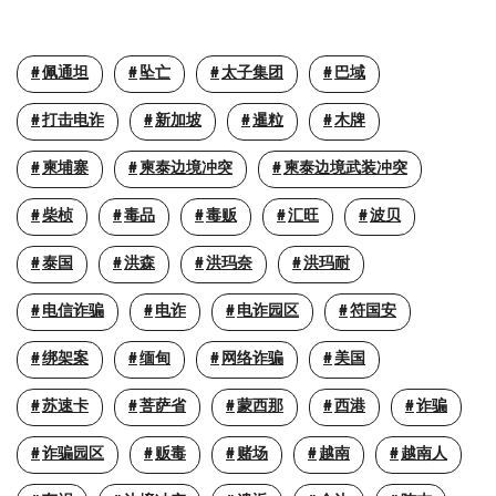
佩通坦
坠亡
太子集团
巴域
打击电诈
新加坡
暹粒
木牌
柬埔寨
柬泰边境冲突
柬泰边境武装冲突
柴桢
毒品
毒贩
汇旺
波贝
泰国
洪森
洪玛奈
洪玛耐
电信诈骗
电诈
电诈园区
符国安
绑架案
缅甸
网络诈骗
美国
苏速卡
菩萨省
蒙西那
西港
诈骗
诈骗园区
贩毒
赌场
越南
越南人