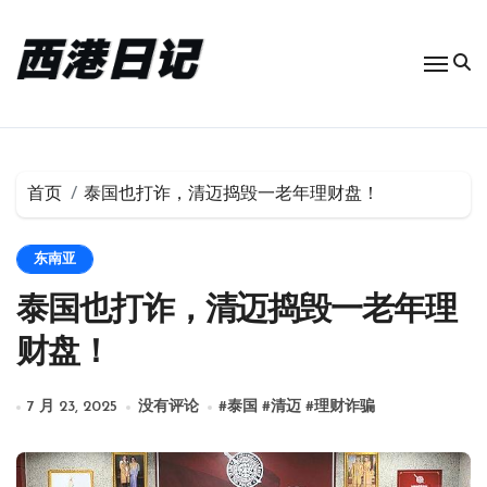
跳
转
到
内
容
首页
泰国也打诈，清迈捣毁一老年理财盘！
东南亚
泰国也打诈，清迈捣毁一老年理
财盘！
7 月 23, 2025
没有评论
#
泰国
#
清迈
#
理财诈骗