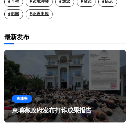
车祸
边境冲突
遣返
金边
陈志
韩国
驱逐出境
最新发布
柬埔寨
柬埔寨政府发布打诈成果报告