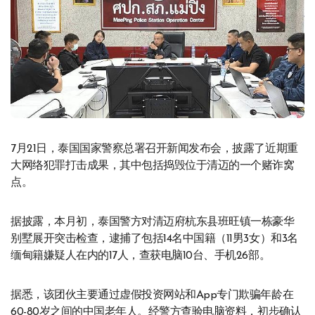
7月21日，泰国国家警察总署召开新闻发布会，披露了近期重
大网络犯罪打击成果，其中包括捣毁位于清迈的一个赌诈窝
点。
据披露，本月初，泰国警方对清迈府杭东县班旺镇一栋豪华
别墅展开突击检查，逮捕了包括14名中国籍（11男3女）和3名
缅甸籍嫌疑人在内的17人，查获电脑10台、手机26部。
据悉，该团伙主要通过虚假投资网站和App专门欺骗年龄在
60-80岁之间的中国老年人。经警方查验电脑资料，初步确认