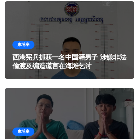
柬埔寨
西港宪兵抓获一名中国籍男子 涉嫌非法
偷渡及编造谎言在海滩乞讨
柬埔寨