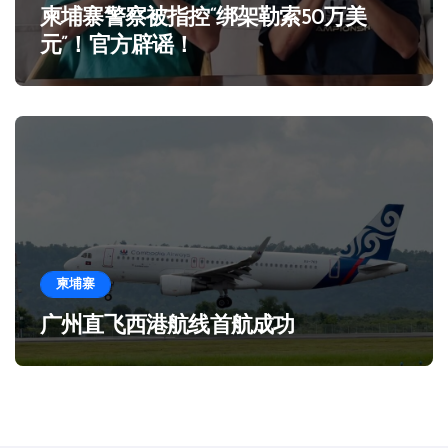
柬埔寨警察被指控“绑架勒索50万美
元”！官方辟谣！
柬埔寨
广州直飞西港航线首航成功