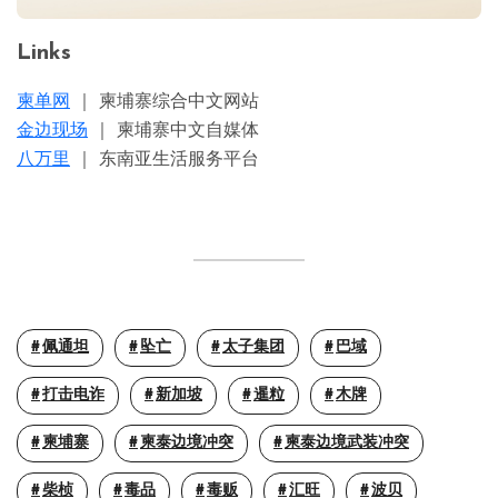
Links
柬单网
｜ 柬埔寨综合中文网站
金边现场
｜ 柬埔寨中文自媒体
八万里
｜ 东南亚生活服务平台
佩通坦
坠亡
太子集团
巴域
打击电诈
新加坡
暹粒
木牌
柬埔寨
柬泰边境冲突
柬泰边境武装冲突
柴桢
毒品
毒贩
汇旺
波贝