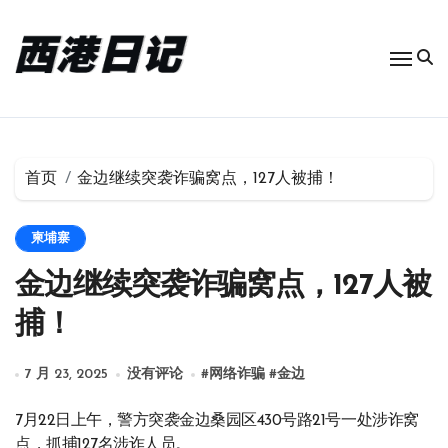
跳
转
到
内
容
首页
金边继续突袭诈骗窝点，127人被捕！
柬埔寨
金边继续突袭诈骗窝点，127人被
捕！
7 月 23, 2025
没有评论
#
网络诈骗
#
金边
7月22日上午，警方突袭金边桑园区430号路21号一处涉诈窝
点，抓捕127名涉诈人员。