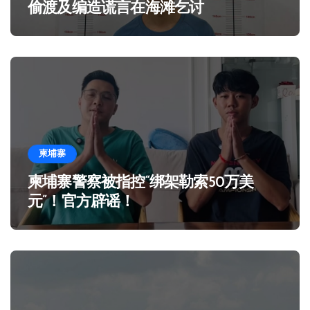
偷渡及编造谎言在海滩乞讨
柬埔寨
柬埔寨警察被指控“绑架勒索50万美
元”！官方辟谣！