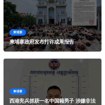
柬埔寨
柬埔寨政府发布打诈成果报告
柬埔寨
西港宪兵抓获一名中国籍男子 涉嫌非法