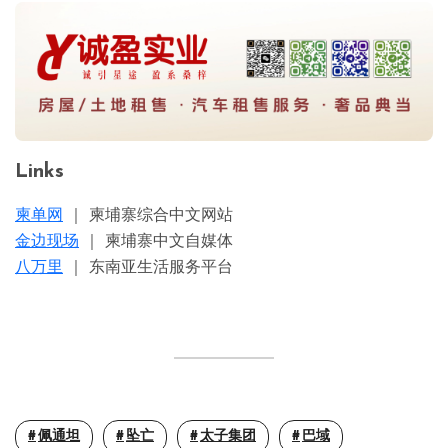
Links
柬单网
｜ 柬埔寨综合中文网站
金边现场
｜ 柬埔寨中文自媒体
八万里
｜ 东南亚生活服务平台
佩通坦
坠亡
太子集团
巴域