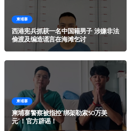
柬埔寨
西港宪兵抓获一名中国籍男子 涉嫌非法
偷渡及编造谎言在海滩乞讨
柬埔寨
柬埔寨警察被指控“绑架勒索50万美
元”！官方辟谣！