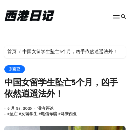
跳
转
到
内
容
首页
中国女留学生坠亡5个月，凶手依然逍遥法外！
东南亚
中国女留学生坠亡5个月，凶手
依然逍遥法外！
8 月 24, 2025
没有评论
#
坠亡
#
女留学生
#
电信诈骗
#
马来西亚