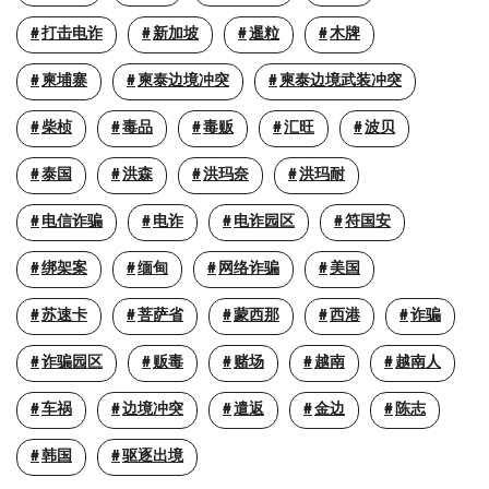
打击电诈
新加坡
暹粒
木牌
柬埔寨
柬泰边境冲突
柬泰边境武装冲突
柴桢
毒品
毒贩
汇旺
波贝
泰国
洪森
洪玛奈
洪玛耐
电信诈骗
电诈
电诈园区
符国安
绑架案
缅甸
网络诈骗
美国
苏速卡
菩萨省
蒙西那
西港
诈骗
诈骗园区
贩毒
赌场
越南
越南人
车祸
边境冲突
遣返
金边
陈志
韩国
驱逐出境