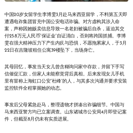
中国20岁女留学生李博雯3月赴马来西亚留学，不料第五天即
遭遇电诈集团冒充中国公安电话诈骗。对方虚构其涉入命
案，声称因她贩卖信息导致一名老妇被骗后自杀，逼迫其交
付25.8万元人民币“保证金”自证清白，否则将跨国抓捕。李博
雯在强大精神压力下产生内疚与恐惧，不愿拖累家人，于3月
22日在吉隆坡租住公寓39楼坠下，当场身亡。
其母回忆，事发当天女儿曾含糊询问家中存款，并留下手写
信催促汇款，但家人未能察觉背后真相。后来发现女儿手机
里有冒称上海虹口公安“杜峰”的人，与其多次沟通并要求安装
监控软件全程掌握她的动态。
事发后父母紧急赴马，整理遗物才拼凑出诈骗细节。中国与
马来西亚警方均已立案调查。山东诸城市公安局4月即登记案
件，但截至8月仍未有实质进展。