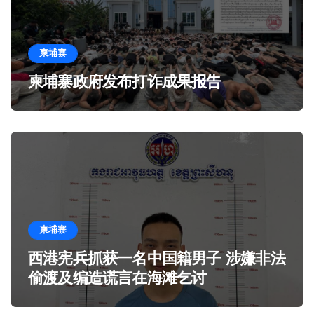
柬埔寨
柬埔寨政府发布打诈成果报告
柬埔寨
西港宪兵抓获一名中国籍男子 涉嫌非法
偷渡及编造谎言在海滩乞讨