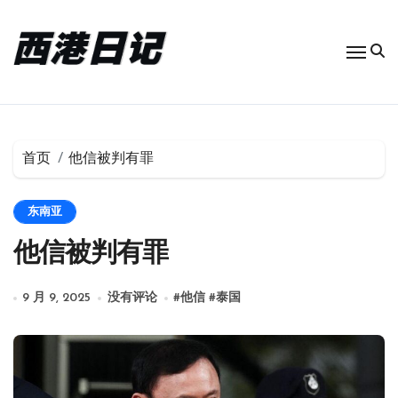
跳
转
到
内
容
首页
他信被判有罪
东南亚
他信被判有罪
9 月 9, 2025
没有评论
#
他信
#
泰国