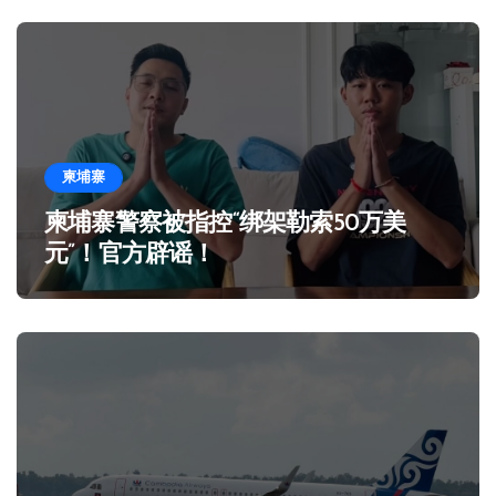
柬埔寨
柬埔寨警察被指控“绑架勒索50万美
元”！官方辟谣！