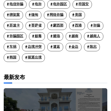
电信诈骗
电诈
电诈园区
符国安
绑架案
缅甸
网络诈骗
美国
苏速卡
菩萨省
蒙西那
西港
诈骗
诈骗园区
贩毒
赌场
越南
越南人
车祸
边境冲突
遣返
金边
陈志
韩国
驱逐出境
最新发布