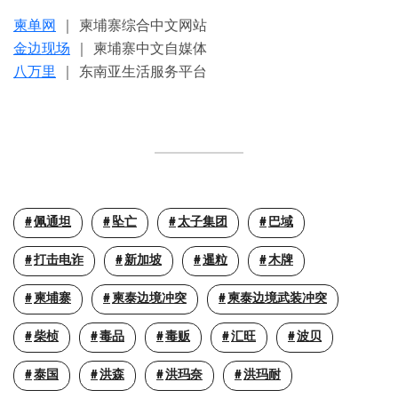
柬单网
｜ 柬埔寨综合中文网站
金边现场
｜ 柬埔寨中文自媒体
八万里
｜ 东南亚生活服务平台
佩通坦
坠亡
太子集团
巴域
打击电诈
新加坡
暹粒
木牌
柬埔寨
柬泰边境冲突
柬泰边境武装冲突
柴桢
毒品
毒贩
汇旺
波贝
泰国
洪森
洪玛奈
洪玛耐