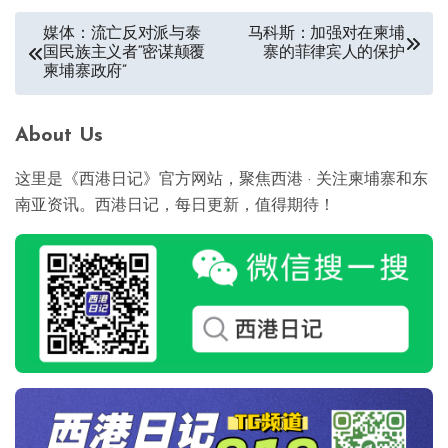
文
媒体：流亡反对派与泰
马科斯：加强对在柬埔
国民族主义者“密谋颠覆
寨的菲律宾人的保护
章
柬埔寨政府”
导
航
About Us
这里是《西港日记》官方网站，聚焦西港 · 关注柬埔寨和东
南亚资讯。西港日记，每日更新，值得期待！