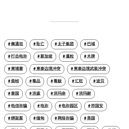
佩通坦
坠亡
太子集团
巴域
打击电诈
新加坡
暹粒
木牌
柬埔寨
柬泰边境冲突
柬泰边境武装冲突
柴桢
毒品
毒贩
汇旺
波贝
泰国
洪森
洪玛奈
洪玛耐
电信诈骗
电诈
电诈园区
符国安
绑架案
缅甸
网络诈骗
美国