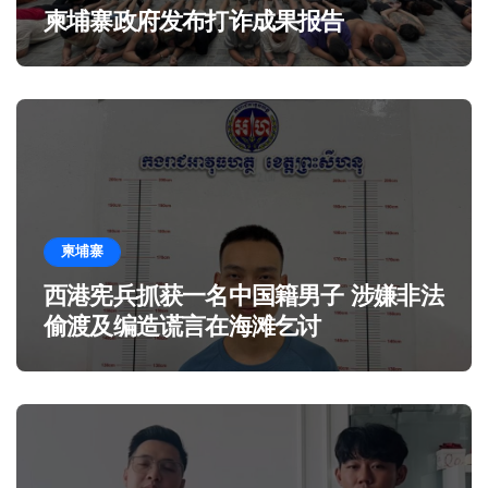
柬埔寨政府发布打诈成果报告
柬埔寨
西港宪兵抓获一名中国籍男子 涉嫌非法
偷渡及编造谎言在海滩乞讨