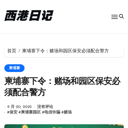
跳
转
到
内
容
首页
柬埔寨下令：赌场和园区保安必须配合警方
柬埔寨
柬埔寨下令：赌场和园区保安必
须配合警方
9 月 20, 2025
没有评论
#
保安
#
柬埔寨园区
#
电信诈骗
#
赌场