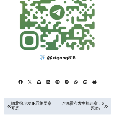
@xigang818
文
缅北徐老发犯罪集团案
昨晚贡布发生枪击案，3
开庭
死1伤！
章