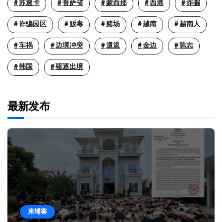
苏速卡
菩萨省
蒙西那
西港
诈骗
诈骗园区
贩毒
赌场
越南
越南人
车祸
边境冲突
遣返
金边
陈志
韩国
驱逐出境
最新发布
柬埔寨