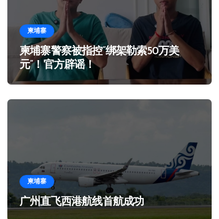
柬埔寨
柬埔寨警察被指控“绑架勒索50万美
元”！官方辟谣！
柬埔寨
广州直飞西港航线首航成功