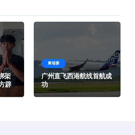
柬埔寨
绑架
广州直飞西港航线首航成
官方辟
功