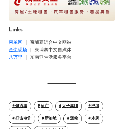
Links
柬单网
｜ 柬埔寨综合中文网站
金边现场
｜ 柬埔寨中文自媒体
八万里
｜ 东南亚生活服务平台
佩通坦
坠亡
太子集团
巴域
打击电诈
新加坡
暹粒
木牌