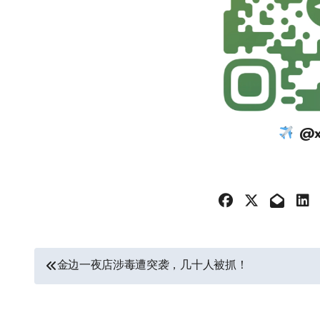
@xi
文
金边一夜店涉毒遭突袭，几十人被抓！
章