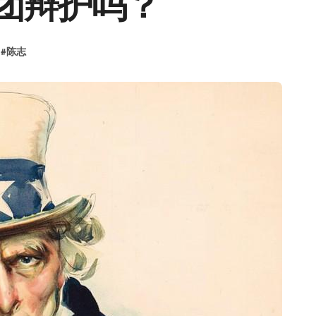
团辩护吗？
#
陈志