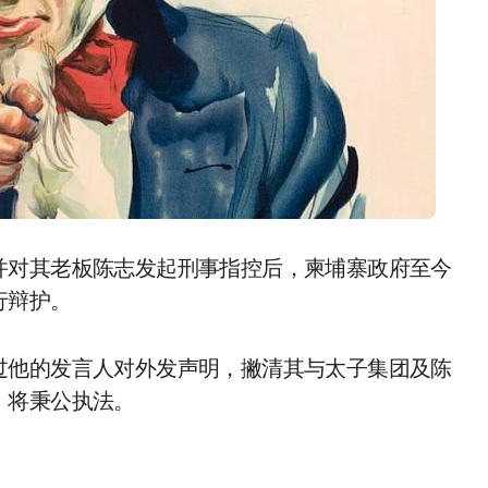
行辩护。
过他的发言人对外发声明，撇清其与太子集团及陈
，将秉公执法。
。