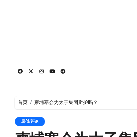
跳
转
到
内
容
首页
柬埔寨会为太子集团辩护吗？
原创/评论