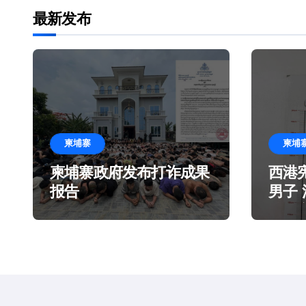
导
最新发布
航
柬埔寨
柬埔
柬埔寨政府发布打诈成果
西港
报告
男子
造谎