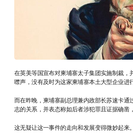
在英美等国宣布对柬埔寨太子集团实施制裁，并对其老板陈志发起刑事指控后，柬埔寨政府至今
噤声，没有及时为这家柬埔寨本土大型企业进
而在昨晚，柬埔寨副总理兼内政部长苏速卡通
志的关系，并表态称如后者涉犯罪且证据确凿
这无疑让这一事件的走向和发展变得微妙起来