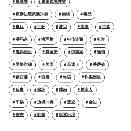
柬埔寨
柬泰边境冲突
柬泰边境武装冲突
柴桢
毒品
毒贩
汇旺
波贝
泰国
洪森
洪玛奈
洪玛耐
电信诈骗
电诈
电诈园区
符国安
绑架案
缅甸
网络诈骗
美国
苏速卡
菩萨省
蒙西那
西港
诈骗
诈骗园区
贩毒
赌场
越南
越南人
车祸
边境冲突
遣返
金边
陈志
韩国
驱逐出境