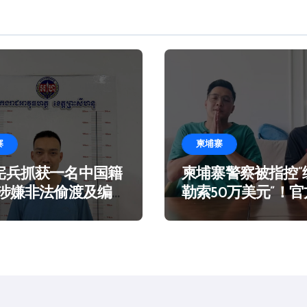
寨
柬埔寨
宪兵抓获一名中国籍
柬埔寨警察被指控“
 涉嫌非法偷渡及编
勒索50万美元”！
言在海滩乞讨
谣！