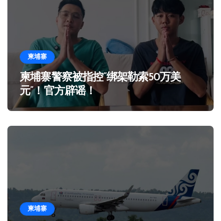
柬埔寨
柬埔寨警察被指控“绑架勒索50万美
元”！官方辟谣！
柬埔寨