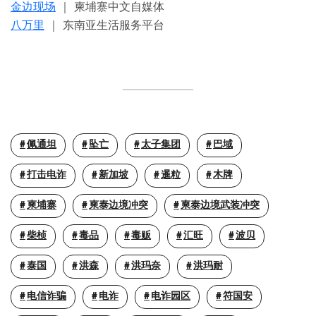
金边现场
｜ 柬埔寨中文自媒体
八万里
｜ 东南亚生活服务平台
佩通坦
坠亡
太子集团
巴域
打击电诈
新加坡
暹粒
木牌
柬埔寨
柬泰边境冲突
柬泰边境武装冲突
柴桢
毒品
毒贩
汇旺
波贝
泰国
洪森
洪玛奈
洪玛耐
电信诈骗
电诈
电诈园区
符国安