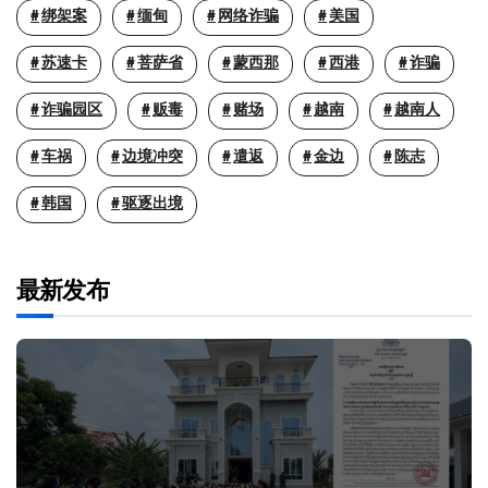
绑架案
缅甸
网络诈骗
美国
苏速卡
菩萨省
蒙西那
西港
诈骗
诈骗园区
贩毒
赌场
越南
越南人
车祸
边境冲突
遣返
金边
陈志
韩国
驱逐出境
最新发布