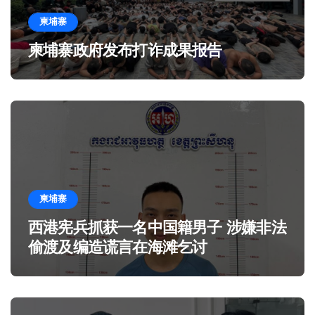
柬埔寨
柬埔寨政府发布打诈成果报告
柬埔寨
西港宪兵抓获一名中国籍男子 涉嫌非法
偷渡及编造谎言在海滩乞讨