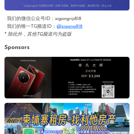
· 我们的微信公众号ID：xigangriji818
· 我们的唯一TG频道ID：
@xigang818
*
除此外，其他TG频道均为盗版
Sponsors