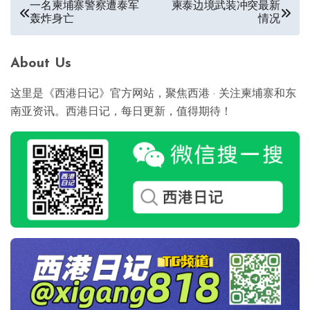
文
一名柬埔寨警察遭泰军
柬泰边境武装冲突最新
轰炸身亡
情况
章
导
About Us
航
这里是《西港日记》官方网站，聚焦西港 · 关注柬埔寨和东
南亚资讯。西港日记，每日更新，值得期待！