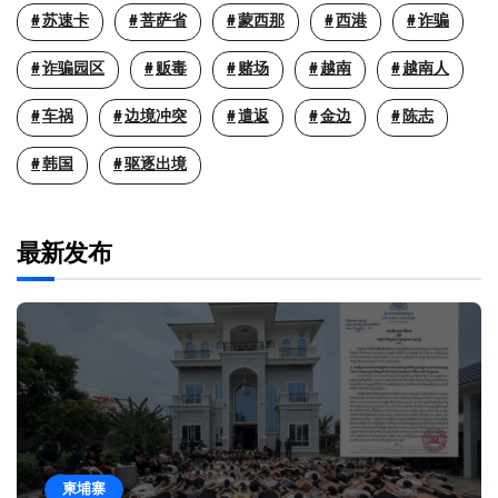
苏速卡
菩萨省
蒙西那
西港
诈骗
诈骗园区
贩毒
赌场
越南
越南人
车祸
边境冲突
遣返
金边
陈志
韩国
驱逐出境
最新发布
柬埔寨