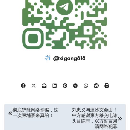
@xigang818
文
彻底铲除网络诈骗，这
刘忠义与涅沙文会面！
一次柬埔寨来真的！
中方感谢柬方移交电诈
章
头目陈志，双方誓言肃
清网络犯罪
导