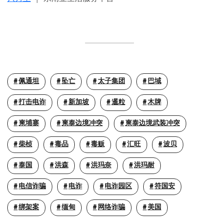
佩通坦
坠亡
太子集团
巴域
打击电诈
新加坡
暹粒
木牌
柬埔寨
柬泰边境冲突
柬泰边境武装冲突
柴桢
毒品
毒贩
汇旺
波贝
泰国
洪森
洪玛奈
洪玛耐
电信诈骗
电诈
电诈园区
符国安
绑架案
缅甸
网络诈骗
美国