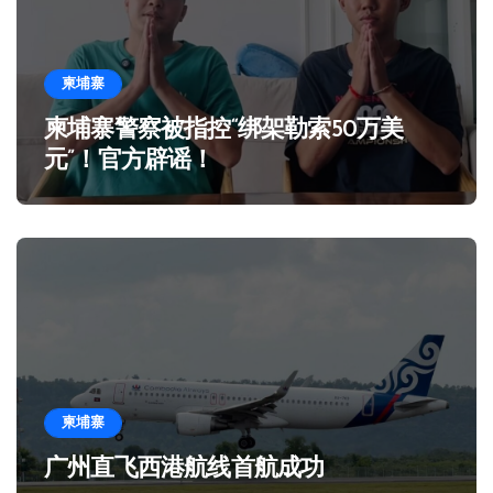
柬埔寨
柬埔寨警察被指控“绑架勒索50万美
元”！官方辟谣！
柬埔寨
广州直飞西港航线首航成功