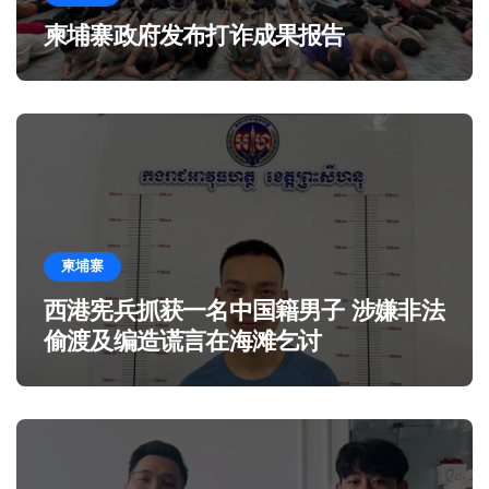
柬埔寨政府发布打诈成果报告
柬埔寨
西港宪兵抓获一名中国籍男子 涉嫌非法
偷渡及编造谎言在海滩乞讨