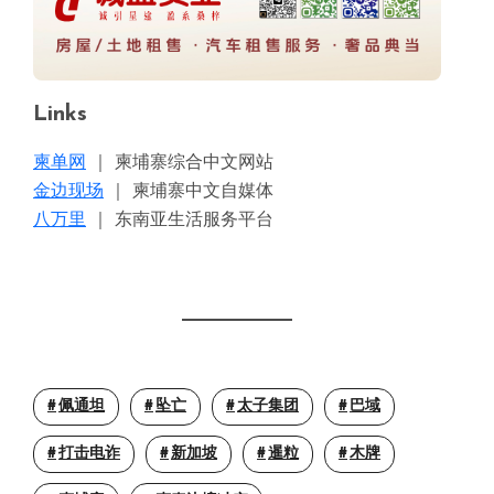
Links
柬单网
｜ 柬埔寨综合中文网站
金边现场
｜ 柬埔寨中文自媒体
八万里
｜ 东南亚生活服务平台
佩通坦
坠亡
太子集团
巴域
打击电诈
新加坡
暹粒
木牌