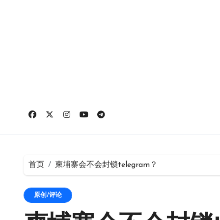
跳
转
到
内
容
首页
柬埔寨会不会封锁telegram？
原创/评论