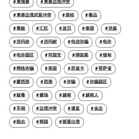
柬埔寨
柬泰边境冲突
柬泰边境武装冲突
柴桢
毒品
毒贩
汇旺
波贝
泰国
洪森
洪玛奈
洪玛耐
电信诈骗
电诈
电诈园区
符国安
绑架案
缅甸
网络诈骗
美国
苏速卡
菩萨省
蒙西那
西港
诈骗
诈骗园区
贩毒
赌场
越南
越南人
车祸
边境冲突
遣返
金边
陈志
韩国
驱逐出境