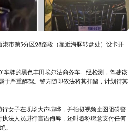
130”车牌的黑色丰田埃尔法商务车。经检测，驾驶该
L，属于严重醉驾。警方随即依法将其扣留，计划待其
随行女子在现场大声喧哗，并拍摄视频企图阻碍警
对执法人员进行言语侮辱，还叫嚣称愿意支付任何
拒绝。