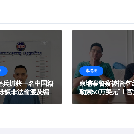
寨
柬埔寨
宪兵抓获一名中国籍
柬埔寨警察被指控“
 涉嫌非法偷渡及编
勒索50万美元”！
言在海滩乞讨
谣！