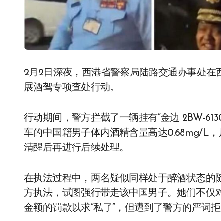
2月2日深夜，西港省警察局陆路交通办事处在西港市第3分区28路段（靠近海豚转盘处）设卡开
展酒驾专项查处行动。
行动期间，警方拦截了一辆挂有“金边 2BW-6
车的中国籍男子体内酒精含量高达0.68mg/
清醒后再进行后续处理。
在执法过程中，两名疑似同样处于醉酒状态的
方执法，试图强行带走该中国男子。她们不仅
金额的罚款以求“私了”，但遭到了警方的严词