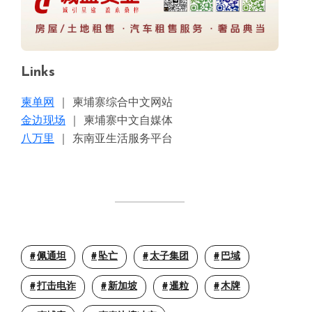
Links
柬单网
｜ 柬埔寨综合中文网站
金边现场
｜ 柬埔寨中文自媒体
八万里
｜ 东南亚生活服务平台
佩通坦
坠亡
太子集团
巴域
打击电诈
新加坡
暹粒
木牌