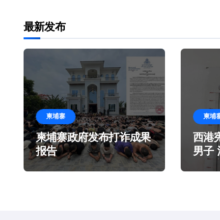
导
航
最新发布
柬埔寨
柬埔
柬埔寨政府发布打诈成果
西港
报告
男子
造谎