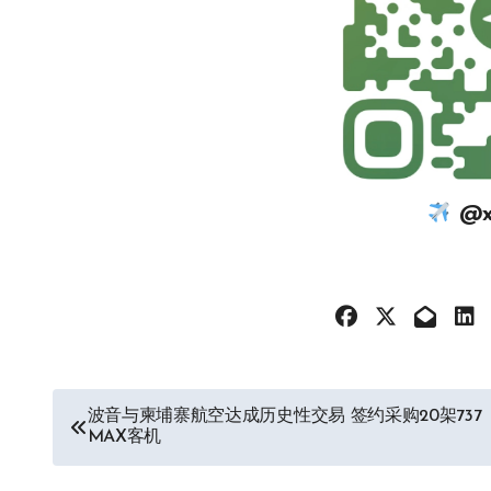
@xi
文
波音与柬埔寨航空达成历史性交易 签约采购20架737
MAX客机
章