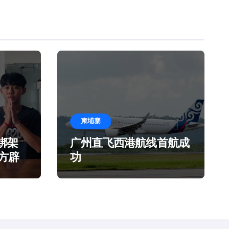
柬埔寨
绑架
广州直飞西港航线首航成
官方辟
功