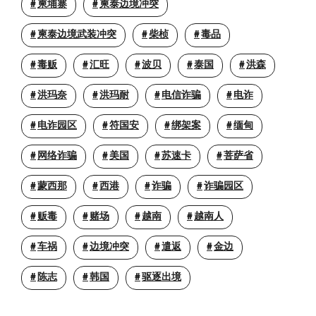
柬埔寨
柬泰边境冲突
柬泰边境武装冲突
柴桢
毒品
毒贩
汇旺
波贝
泰国
洪森
洪玛奈
洪玛耐
电信诈骗
电诈
电诈园区
符国安
绑架案
缅甸
网络诈骗
美国
苏速卡
菩萨省
蒙西那
西港
诈骗
诈骗园区
贩毒
赌场
越南
越南人
车祸
边境冲突
遣返
金边
陈志
韩国
驱逐出境