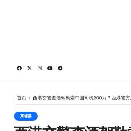
跳
转
到
内
容
首页
西港交警查酒驾勒索中国司机200万？西港警方
柬埔寨