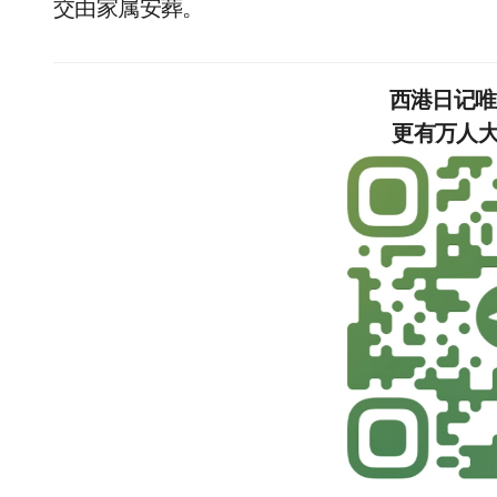
交由家属安葬。
西港日记
更有万人大群，等你加