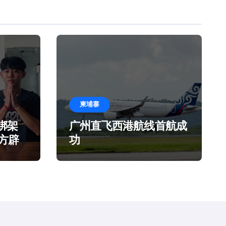
柬埔寨
绑架
广州直飞西港航线首航成
官方辟
功