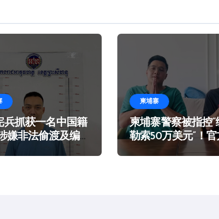
寨
柬埔寨
宪兵抓获一名中国籍
柬埔寨警察被指控“
 涉嫌非法偷渡及编
勒索50万美元”！
言在海滩乞讨
谣！