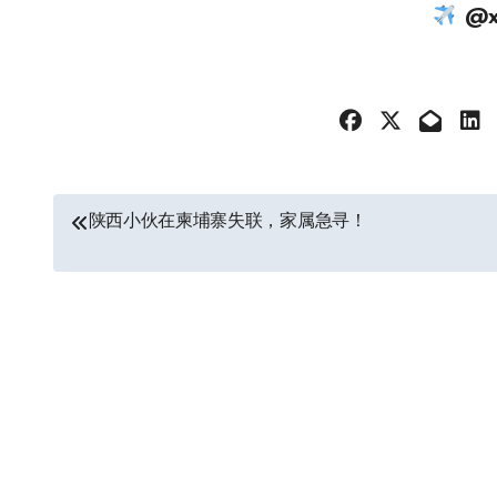
@xi
文
陕西小伙在柬埔寨失联，家属急寻！
章
导
航