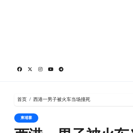
跳
转
到
内
容
首页
西港一男子被火车当场撞死
柬埔寨