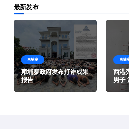
最新发布
柬埔寨
柬埔
柬埔寨政府发布打诈成果
西港
报告
男子
造谎