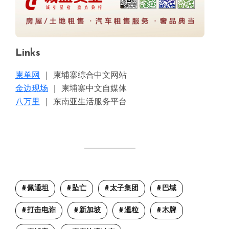
Links
柬单网
｜ 柬埔寨综合中文网站
金边现场
｜ 柬埔寨中文自媒体
八万里
｜ 东南亚生活服务平台
佩通坦
坠亡
太子集团
巴域
打击电诈
新加坡
暹粒
木牌