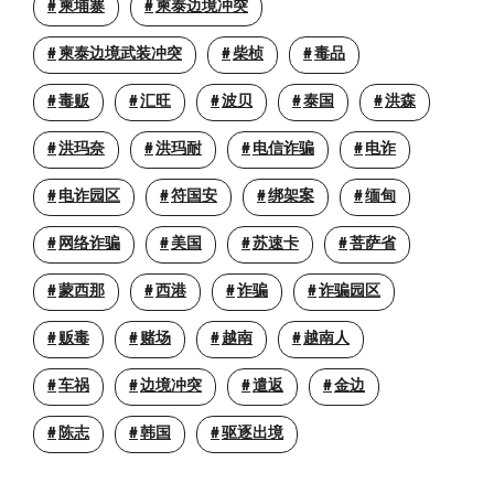
柬埔寨
柬泰边境冲突
柬泰边境武装冲突
柴桢
毒品
毒贩
汇旺
波贝
泰国
洪森
洪玛奈
洪玛耐
电信诈骗
电诈
电诈园区
符国安
绑架案
缅甸
网络诈骗
美国
苏速卡
菩萨省
蒙西那
西港
诈骗
诈骗园区
贩毒
赌场
越南
越南人
车祸
边境冲突
遣返
金边
陈志
韩国
驱逐出境