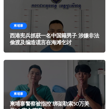
柬埔寨
西港宪兵抓获一名中国籍男子 涉嫌非法
偷渡及编造谎言在海滩乞讨
柬埔寨
柬埔寨警察被指控“绑架勒索50万美