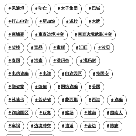
佩通坦
坠亡
太子集团
巴域
打击电诈
新加坡
暹粒
木牌
柬埔寨
柬泰边境冲突
柬泰边境武装冲突
柴桢
毒品
毒贩
汇旺
波贝
泰国
洪森
洪玛奈
洪玛耐
电信诈骗
电诈
电诈园区
符国安
绑架案
缅甸
网络诈骗
美国
苏速卡
菩萨省
蒙西那
西港
诈骗
诈骗园区
贩毒
赌场
越南
越南人
车祸
边境冲突
遣返
金边
陈志