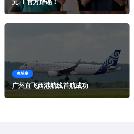
元”！官方辟谣！
柬埔寨
广州直飞西港航线首航成功