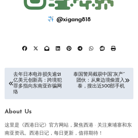
@xigang818
文
去年日本电诈损失逾21
泰国警局截获中国“灰产”
亿美元创新高：跨境犯
团伙：从柬边境偷渡入
章
罪多指向东南亚诈骗网
泰，搜出近300部手机
络
导
航
About Us
这里是《西港日记》官方网站，聚焦西港 · 关注柬埔寨和东
南亚资讯。西港日记，每日更新，值得期待！