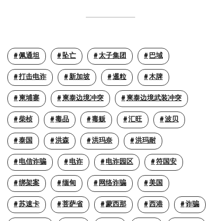
佩通坦
坠亡
太子集团
巴域
打击电诈
新加坡
暹粒
木牌
柬埔寨
柬泰边境冲突
柬泰边境武装冲突
柴桢
毒品
毒贩
汇旺
波贝
泰国
洪森
洪玛奈
洪玛耐
电信诈骗
电诈
电诈园区
符国安
绑架案
缅甸
网络诈骗
美国
苏速卡
菩萨省
蒙西那
西港
诈骗