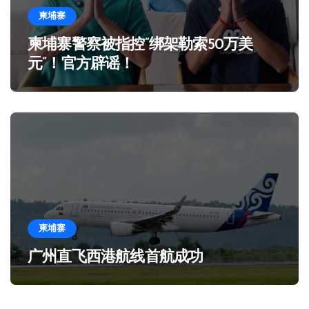
柬埔寨
柬埔寨警察被指控“绑架勒索50万美
元”！官方辟谣！
柬埔寨
广州直飞西港航线首航成功