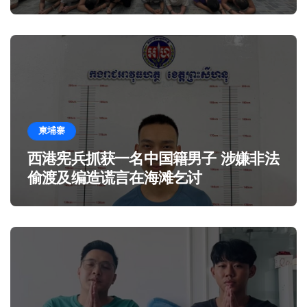
柬埔寨
西港宪兵抓获一名中国籍男子 涉嫌非法
偷渡及编造谎言在海滩乞讨