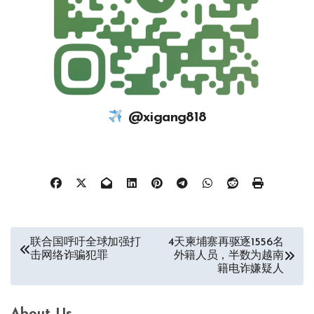
@xigang818
文
联合国呼吁全球加强打
4天柬埔寨再驱逐1556名
击网络诈骗犯罪
外籍人员，半数为越南
章
籍电诈嫌疑人
导
航
About Us