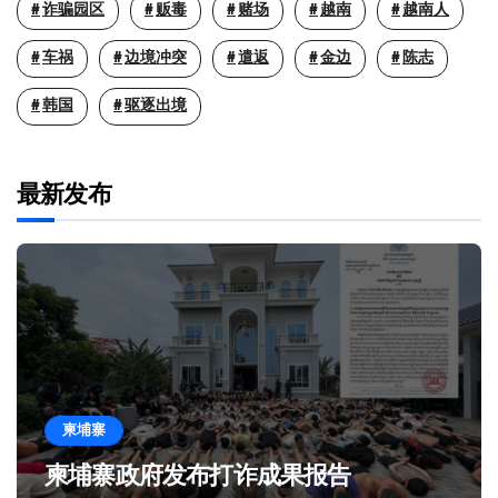
诈骗园区
贩毒
赌场
越南
越南人
车祸
边境冲突
遣返
金边
陈志
韩国
驱逐出境
最新发布
柬埔寨
柬埔寨政府发布打诈成果报告