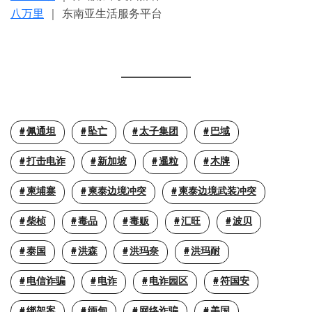
八万里
｜ 东南亚生活服务平台
佩通坦
坠亡
太子集团
巴域
打击电诈
新加坡
暹粒
木牌
柬埔寨
柬泰边境冲突
柬泰边境武装冲突
柴桢
毒品
毒贩
汇旺
波贝
泰国
洪森
洪玛奈
洪玛耐
电信诈骗
电诈
电诈园区
符国安
绑架案
缅甸
网络诈骗
美国