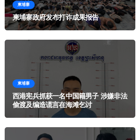
柬埔寨
柬埔寨政府发布打诈成果报告
柬埔寨
西港宪兵抓获一名中国籍男子 涉嫌非法
偷渡及编造谎言在海滩乞讨