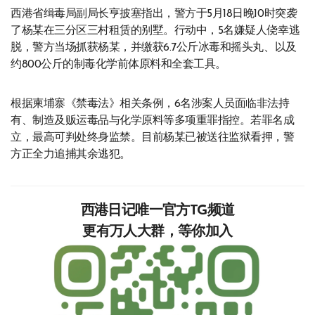
西港省缉毒局副局长亨披塞指出，警方于5月18日晚10时突袭
了杨某在三分区三村租赁的别墅。行动中，5名嫌疑人侥幸逃
脱，警方当场抓获杨某，并缴获6.7公斤冰毒和摇头丸、以及
约800公斤的制毒化学前体原料和全套工具。
根据柬埔寨《禁毒法》相关条例，6名涉案人员面临非法持
有、制造及贩运毒品与化学原料等多项重罪指控。若罪名成
立，最高可判处终身监禁。目前杨某已被送往监狱看押，警
方正全力追捕其余逃犯。
西港日记唯一官方TG频道
更有万人大群，等你加入‍‍‍‍‍‍‍‍‍‍‍‍‍