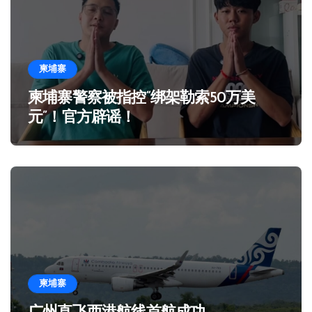
柬埔寨
柬埔寨警察被指控“绑架勒索50万美
元”！官方辟谣！
柬埔寨