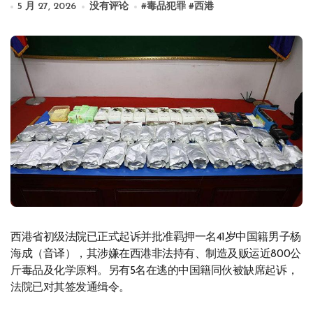
5 月 27, 2026
没有评论
#
毒品犯罪
#
西港
西港省初级法院已正式起诉并批准羁押一名41岁中国籍男子杨
海成（音译），其涉嫌在西港非法持有、制造及贩运近800公
斤毒品及化学原料。另有5名在逃的中国籍同伙被缺席起诉，
法院已对其签发通缉令。