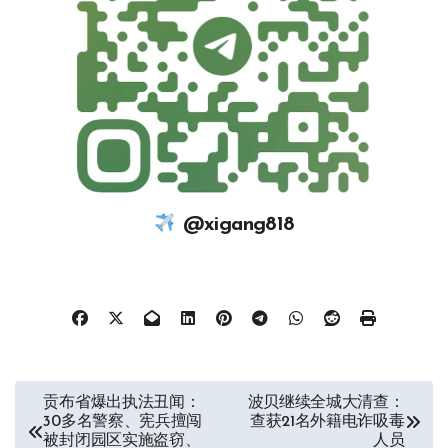
@xigang818
文
贡布省爆出执法丑闻：
波贝继续全城大清查：
30多名警察、宪兵擅闯
查获21名外籍电诈吸毒
章
被封闭园区实施盗窃、
人员