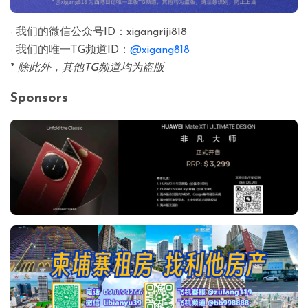
· 我们的微信公众号ID：xigangriji818
· 我们的唯一TG频道ID：
@xigang818
*
除此外，其他TG频道均为盗版
Sponsors