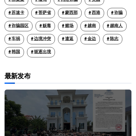
苏速卡
菩萨省
蒙西那
西港
诈骗
诈骗园区
贩毒
赌场
越南
越南人
车祸
边境冲突
遣返
金边
陈志
韩国
驱逐出境
最新发布