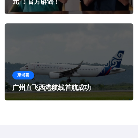
元”！官方辟谣！
柬埔寨
广州直飞西港航线首航成功