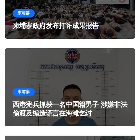
柬埔寨
柬埔寨政府发布打诈成果报告
柬埔寨
西港宪兵抓获一名中国籍男子 涉嫌非法
偷渡及编造谎言在海滩乞讨