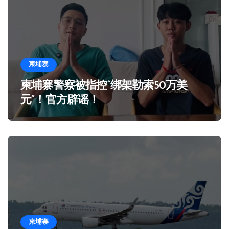
柬埔寨
柬埔寨警察被指控“绑架勒索50万美
元”！官方辟谣！
柬埔寨