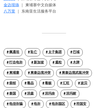
金边现场
｜ 柬埔寨中文自媒体
八万里
｜ 东南亚生活服务平台
佩通坦
坠亡
太子集团
巴域
打击电诈
新加坡
暹粒
木牌
柬埔寨
柬泰边境冲突
柬泰边境武装冲突
柴桢
毒品
毒贩
汇旺
波贝
泰国
洪森
洪玛奈
洪玛耐
电信诈骗
电诈
电诈园区
符国安