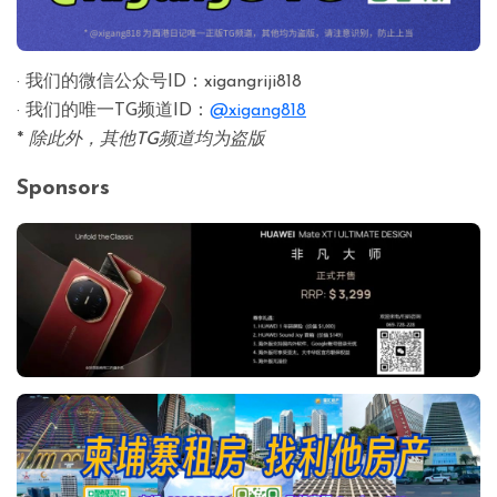
· 我们的微信公众号ID：xigangriji818
· 我们的唯一TG频道ID：
@xigang818
*
除此外，其他TG频道均为盗版
Sponsors