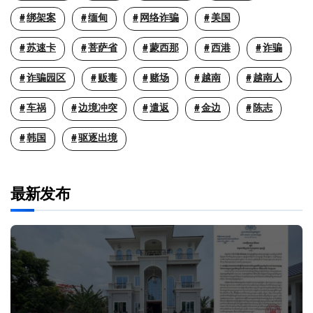
绑架案
缅甸
网络诈骗
美国
苏速卡
菩萨省
蒙西那
西港
诈骗
诈骗园区
贩毒
赌场
越南
越南人
车祸
边境冲突
遣返
金边
陈志
韩国
驱逐出境
最新发布