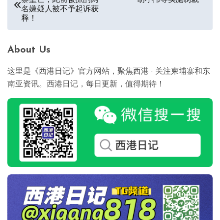
寨坠亡，此前被抓的两
胡小伟等实施制裁
章
名嫌疑人被不予起诉获
释！
导
航
About Us
这里是《西港日记》官方网站，聚焦西港 · 关注柬埔寨和东
南亚资讯。西港日记，每日更新，值得期待！