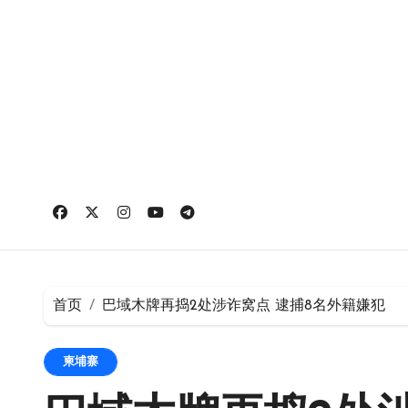
跳
转
到
内
容
首页
巴域木牌再捣2处涉诈窝点 逮捕8名外籍嫌犯
柬埔寨