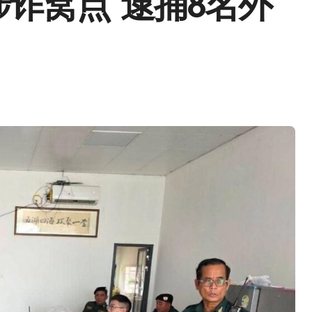
诈窝点 逮捕8名外