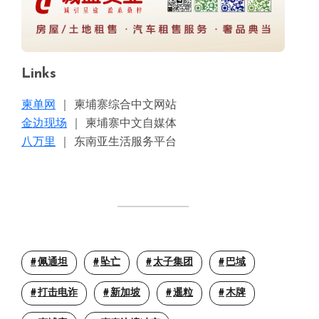
Links
柬单网
｜ 柬埔寨综合中文网站
金边现场
｜ 柬埔寨中文自媒体
八万里
｜ 东南亚生活服务平台
佩通坦
坠亡
太子集团
巴域
打击电诈
新加坡
暹粒
木牌