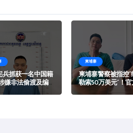
寨
柬埔寨
宪兵抓获一名中国籍
柬埔寨警察被指控“
 涉嫌非法偷渡及编
勒索50万美元”！
言在海滩乞讨
谣！