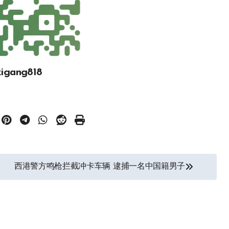
gang818
西港警方鸣枪拦截冲卡车辆 逮捕一名中国籍男子