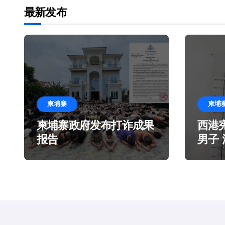
最新发布
柬埔寨
柬埔
柬埔寨政府发布打诈成果
西港
报告
男子
造谎