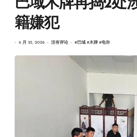
巴域木牌再捣2处涉
籍嫌犯
6 月 25, 2026
没有评论
#
巴域
#
木牌
#
电诈