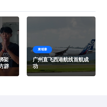
柬埔寨
绑架
广州直飞西港航线首航成
官方辟
功