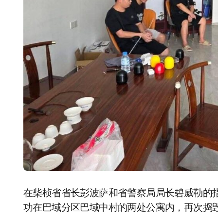
在柴桢省省长彭波萨和省警察局局长碧威勒的指示下，巴域市统一指挥部昨天继续扩大排查，成
功在巴域分区巴域中村的两处公寓内，再次捣