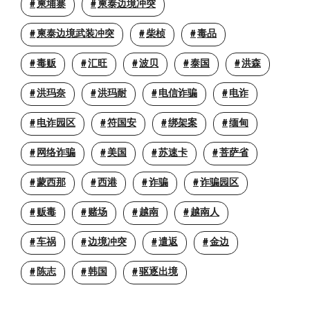
柬埔寨
柬泰边境冲突
柬泰边境武装冲突
柴桢
毒品
毒贩
汇旺
波贝
泰国
洪森
洪玛奈
洪玛耐
电信诈骗
电诈
电诈园区
符国安
绑架案
缅甸
网络诈骗
美国
苏速卡
菩萨省
蒙西那
西港
诈骗
诈骗园区
贩毒
赌场
越南
越南人
车祸
边境冲突
遣返
金边
陈志
韩国
驱逐出境