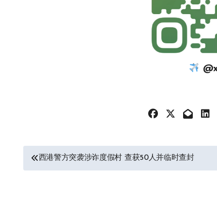
@xi
文
西港警方突袭涉诈度假村 查获50人并临时查封
章
导