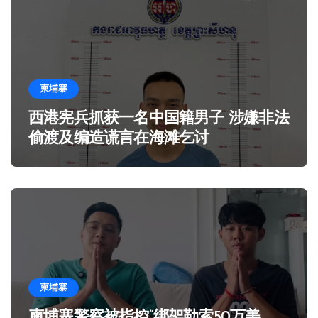
柬埔寨
西港宪兵抓获一名中国籍男子 涉嫌非法
偷渡及编造谎言在海滩乞讨
柬埔寨
柬埔寨警察被指控“绑架勒索50万美