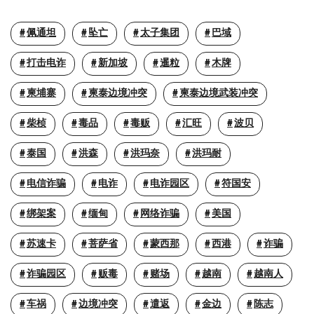
佩通坦
坠亡
太子集团
巴域
打击电诈
新加坡
暹粒
木牌
柬埔寨
柬泰边境冲突
柬泰边境武装冲突
柴桢
毒品
毒贩
汇旺
波贝
泰国
洪森
洪玛奈
洪玛耐
电信诈骗
电诈
电诈园区
符国安
绑架案
缅甸
网络诈骗
美国
苏速卡
菩萨省
蒙西那
西港
诈骗
诈骗园区
贩毒
赌场
越南
越南人
车祸
边境冲突
遣返
金边
陈志