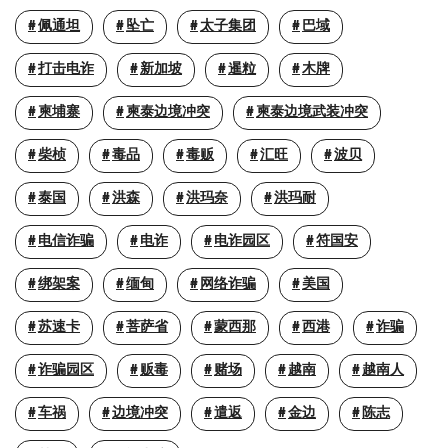
佩通坦
坠亡
太子集团
巴域
打击电诈
新加坡
暹粒
木牌
柬埔寨
柬泰边境冲突
柬泰边境武装冲突
柴桢
毒品
毒贩
汇旺
波贝
泰国
洪森
洪玛奈
洪玛耐
电信诈骗
电诈
电诈园区
符国安
绑架案
缅甸
网络诈骗
美国
苏速卡
菩萨省
蒙西那
西港
诈骗
诈骗园区
贩毒
赌场
越南
越南人
车祸
边境冲突
遣返
金边
陈志