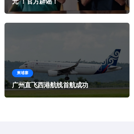
元”！官方辟谣！
柬埔寨
广州直飞西港航线首航成功