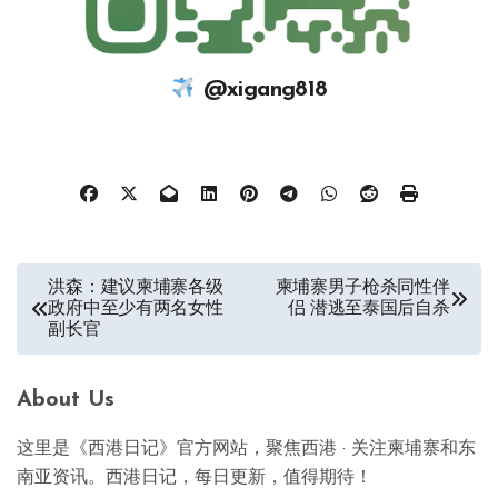
@xigang818
文
洪森：建议柬埔寨各级
柬埔寨男子枪杀同性伴
政府中至少有两名女性
侣 潜逃至泰国后自杀
章
副长官
导
航
About Us
这里是《西港日记》官方网站，聚焦西港 · 关注柬埔寨和东
南亚资讯。西港日记，每日更新，值得期待！