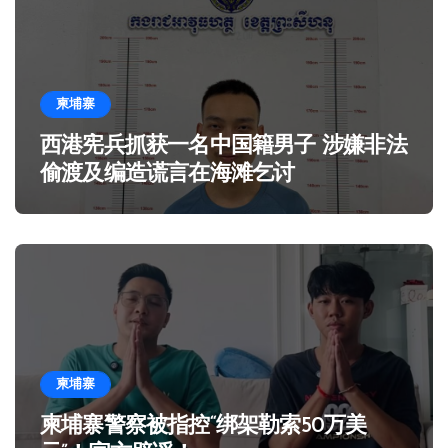
柬埔寨
西港宪兵抓获一名中国籍男子 涉嫌非法
偷渡及编造谎言在海滩乞讨
柬埔寨
柬埔寨警察被指控“绑架勒索50万美