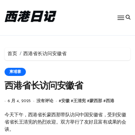
跳
转
到
内
容
首页
西港省长访问安徽省
柬埔寨
西港省长访问安徽省
6 月 4, 2025
没有评论
#
安徽
#
王清宪
#
蒙西那
#
西港
今天下午，西港省长蒙西那带队访问中国安徽省，受到安徽
省省长王清宪的热烈欢迎。双方举行了友好且富有成果的会
谈。