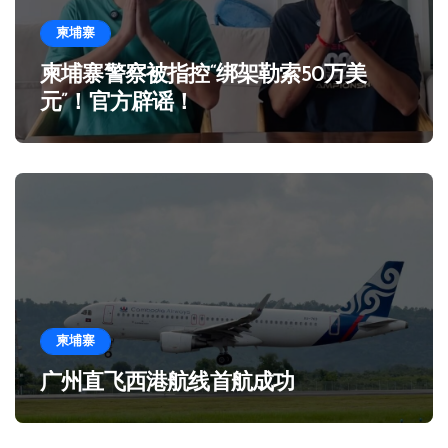
柬埔寨
柬埔寨警察被指控“绑架勒索50万美
元”！官方辟谣！
柬埔寨
广州直飞西港航线首航成功