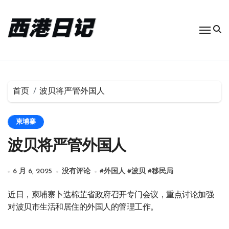
跳
转
到
内
容
首页
波贝将严管外国人
柬埔寨
波贝将严管外国人
6 月 6, 2025
没有评论
#
外国人
#
波贝
#
移民局
近日，柬埔寨卜迭棉芷省政府召开专门会议，重点讨论加强
对波贝市生活和居住的外国人的管理工作。