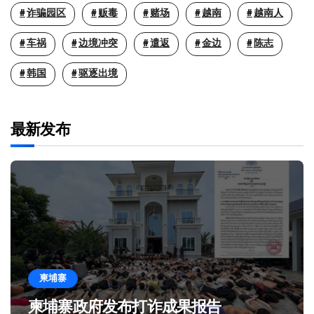
诈骗园区
贩毒
赌场
越南
越南人
车祸
边境冲突
遣返
金边
陈志
韩国
驱逐出境
最新发布
柬埔寨
柬埔寨政府发布打诈成果报告