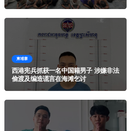
柬埔寨
西港宪兵抓获一名中国籍男子 涉嫌非法
偷渡及编造谎言在海滩乞讨