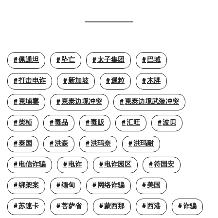
佩通坦
坠亡
太子集团
巴域
打击电诈
新加坡
暹粒
木牌
柬埔寨
柬泰边境冲突
柬泰边境武装冲突
柴桢
毒品
毒贩
汇旺
波贝
泰国
洪森
洪玛奈
洪玛耐
电信诈骗
电诈
电诈园区
符国安
绑架案
缅甸
网络诈骗
美国
苏速卡
菩萨省
蒙西那
西港
诈骗