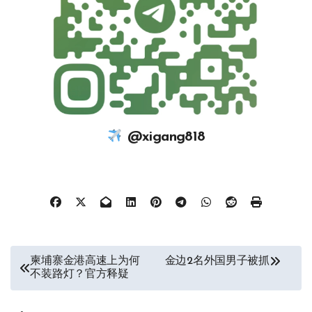
@xigang818
文
柬埔寨金港高速上为何
金边2名外国男子被抓
不装路灯？官方释疑
章
导