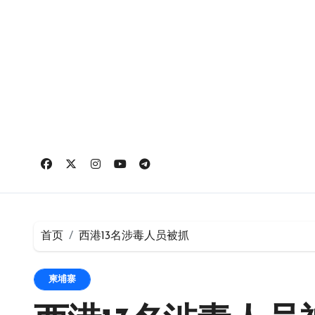
跳
转
到
内
容
首页
西港13名涉毒人员被抓
柬埔寨