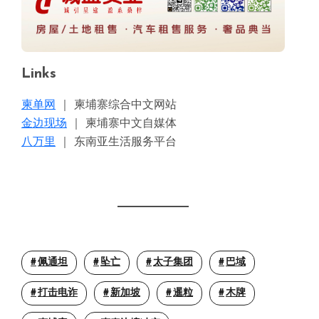
Links
柬单网
｜ 柬埔寨综合中文网站
金边现场
｜ 柬埔寨中文自媒体
八万里
｜ 东南亚生活服务平台
佩通坦
坠亡
太子集团
巴域
打击电诈
新加坡
暹粒
木牌