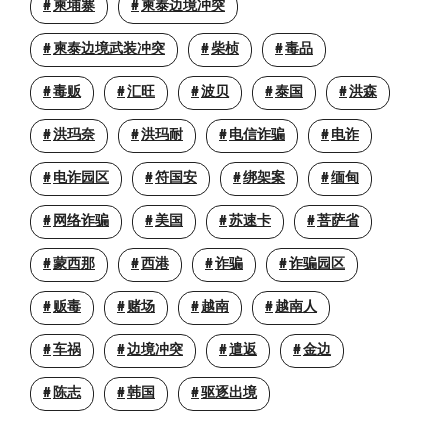
柬埔寨
柬泰边境冲突
柬泰边境武装冲突
柴桢
毒品
毒贩
汇旺
波贝
泰国
洪森
洪玛奈
洪玛耐
电信诈骗
电诈
电诈园区
符国安
绑架案
缅甸
网络诈骗
美国
苏速卡
菩萨省
蒙西那
西港
诈骗
诈骗园区
贩毒
赌场
越南
越南人
车祸
边境冲突
遣返
金边
陈志
韩国
驱逐出境