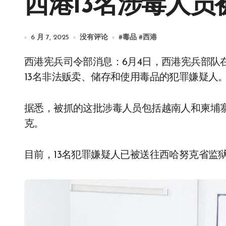
西港13名涉毒人员
6 月 7, 2025
没有评论
#
毒品
#
西港
西港宪兵司令部消息：6月4日，西港宪兵部队在西港4分区3村和2分区2村展开突袭行动，逮捕了
13名非法贩卖、储存和使用毒品的犯罪嫌疑人
据悉，被抓的这批涉毒人员包括越南人和柬埔
克。
目前，13名犯罪嫌疑人已被送往西哈努克省监