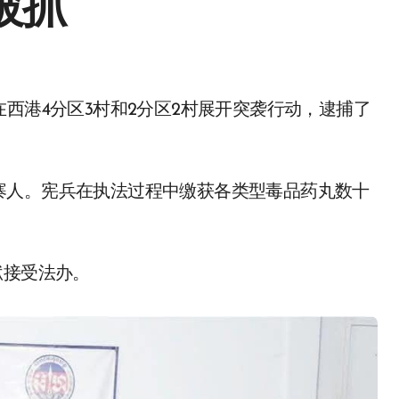
被抓
。
寨人。宪兵在执法过程中缴获各类型毒品药丸数十
狱接受法办。