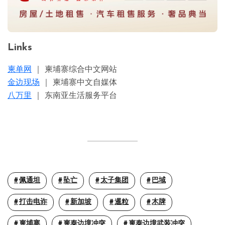
Links
柬单网
｜ 柬埔寨综合中文网站
金边现场
｜ 柬埔寨中文自媒体
八万里
｜ 东南亚生活服务平台
佩通坦
坠亡
太子集团
巴域
打击电诈
新加坡
暹粒
木牌
柬埔寨
柬泰边境冲突
柬泰边境武装冲突