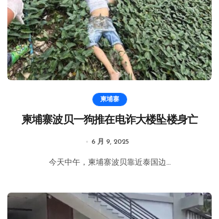
柬埔寨
柬埔寨波贝一狗推在电诈大楼坠楼身亡
6 月 9, 2025
今天中午，柬埔寨波贝靠近泰国边...