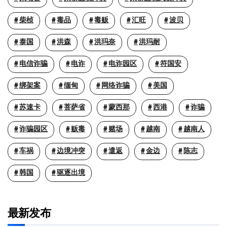
柴桢
毒品
毒贩
汇旺
波贝
泰国
洪森
洪玛奈
洪玛耐
电信诈骗
电诈
电诈园区
符国安
绑架案
缅甸
网络诈骗
美国
苏速卡
菩萨省
蒙西那
西港
诈骗
诈骗园区
贩毒
赌场
越南
越南人
车祸
边境冲突
遣返
金边
陈志
韩国
驱逐出境
最新发布