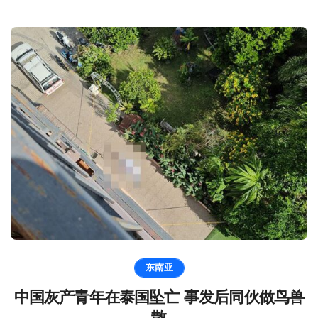
东南亚
中国灰产青年在泰国坠亡 事发后同伙做鸟兽