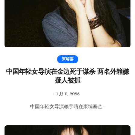
柬埔寨
中国年轻女导演在金边死于谋杀 两名外籍嫌
疑人被抓
1 月 11, 2026
中国年轻女导演赖宇晴在柬埔寨金...