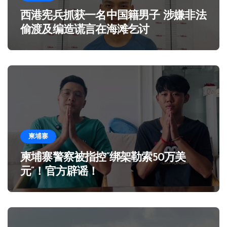
西港宪兵抓获一名中国籍男子 涉嫌非法
偷渡及编造谎言在海滩乞讨
柬埔寨
柬埔寨警察被指控“绑架勒索50万美
元”！官方辟谣！