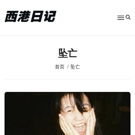
跳
转
到
内
容
坠亡
首页
坠亡