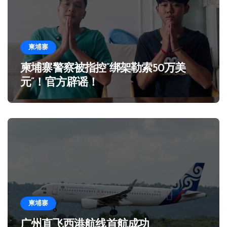
柬埔寨
柬埔寨警察被指控“绑架勒索50万美
元”！官方辟谣！
柬埔寨
广州直飞西港航线首航成功