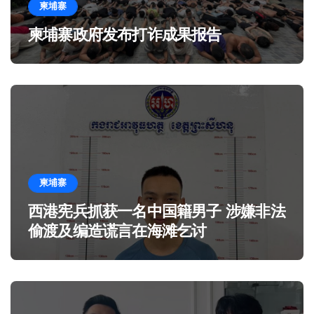
柬埔寨
柬埔寨政府发布打诈成果报告
柬埔寨
西港宪兵抓获一名中国籍男子 涉嫌非法
偷渡及编造谎言在海滩乞讨