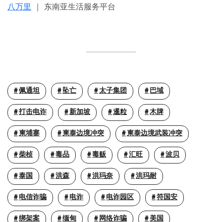
八万里
｜ 东南亚生活服务平台
佩通坦
坠亡
太子集团
巴域
打击电诈
新加坡
暹粒
木牌
柬埔寨
柬泰边境冲突
柬泰边境武装冲突
柴桢
毒品
毒贩
汇旺
波贝
泰国
洪森
洪玛奈
洪玛耐
电信诈骗
电诈
电诈园区
符国安
绑架案
缅甸
网络诈骗
美国