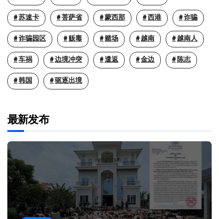
苏速卡
菩萨省
蒙西那
西港
诈骗
诈骗园区
贩毒
赌场
越南
越南人
车祸
边境冲突
遣返
金边
陈志
韩国
驱逐出境
最新发布