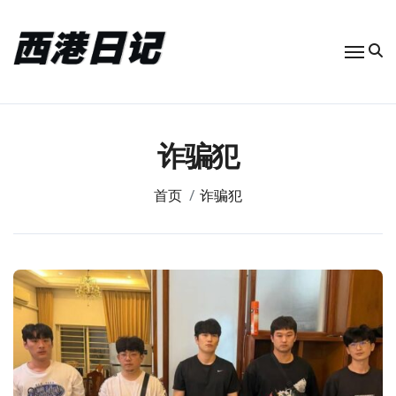
跳
转
到
内
容
诈骗犯
首页
诈骗犯