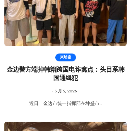
柬埔寨
金边警方端掉韩籍跨国电诈窝点：头目系韩
国通缉犯
3 月 5, 2026
近日，金边市统一指挥部在坤盛市...