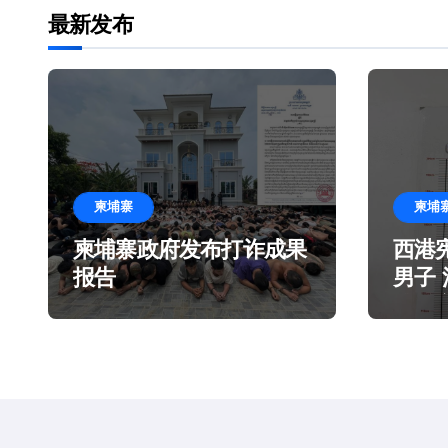
最新发布
柬埔寨
柬埔
柬埔寨政府发布打诈成果
西港
报告
男子
造谎