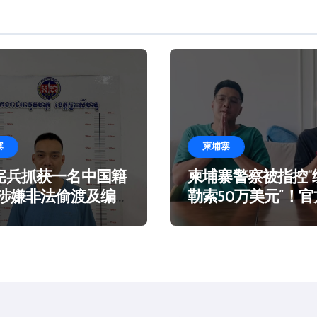
寨
柬埔寨
宪兵抓获一名中国籍
柬埔寨警察被指控“
 涉嫌非法偷渡及编
勒索50万美元”！
言在海滩乞讨
谣！