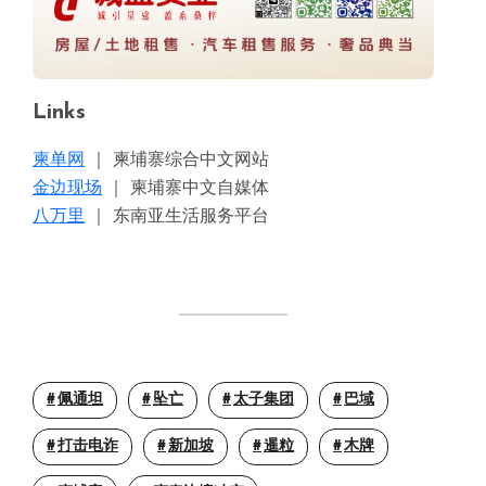
Links
柬单网
｜ 柬埔寨综合中文网站
金边现场
｜ 柬埔寨中文自媒体
八万里
｜ 东南亚生活服务平台
佩通坦
坠亡
太子集团
巴域
打击电诈
新加坡
暹粒
木牌