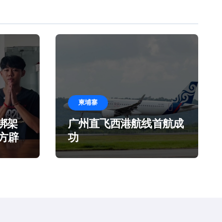
柬埔寨
绑架
广州直飞西港航线首航成
官方辟
功