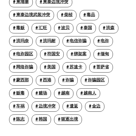
柬埔寨
柬泰边境冲突
柬泰边境武装冲突
柴桢
毒品
毒贩
汇旺
波贝
泰国
洪森
洪玛奈
洪玛耐
电信诈骗
电诈
电诈园区
符国安
绑架案
缅甸
网络诈骗
美国
苏速卡
菩萨省
蒙西那
西港
诈骗
诈骗园区
贩毒
赌场
越南
越南人
车祸
边境冲突
遣返
金边
陈志
韩国
驱逐出境