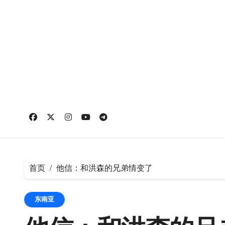
跳
转
到
内
容
首页
他信：和洪森的兄弟情变了
东南亚