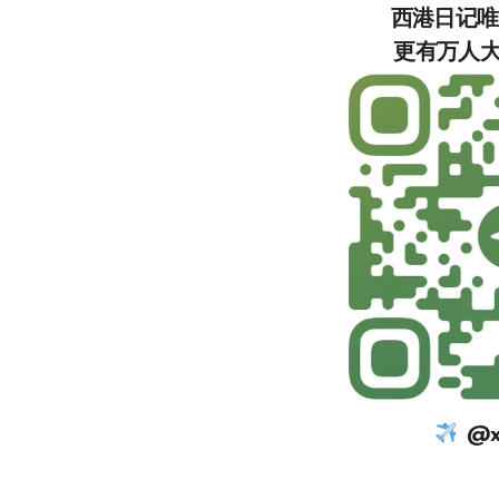
西港日记
更有万人大群，等你加
@xi