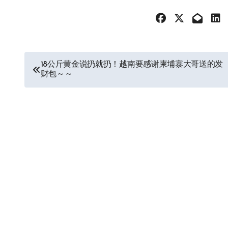
文
18公斤黄金说扔就扔！越南要感谢柬埔寨大哥送的发
财包～～
章
导
航