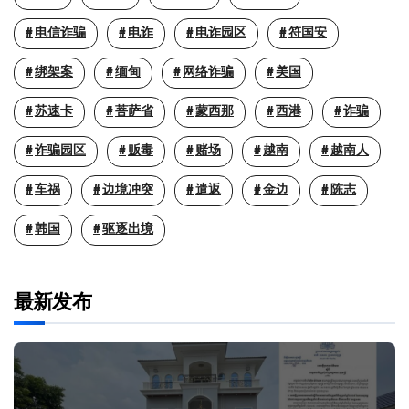
电信诈骗
电诈
电诈园区
符国安
绑架案
缅甸
网络诈骗
美国
苏速卡
菩萨省
蒙西那
西港
诈骗
诈骗园区
贩毒
赌场
越南
越南人
车祸
边境冲突
遣返
金边
陈志
韩国
驱逐出境
最新发布