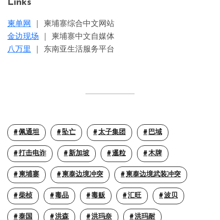
Links
柬单网
｜ 柬埔寨综合中文网站
金边现场
｜ 柬埔寨中文自媒体
八万里
｜ 东南亚生活服务平台
佩通坦
坠亡
太子集团
巴域
打击电诈
新加坡
暹粒
木牌
柬埔寨
柬泰边境冲突
柬泰边境武装冲突
柴桢
毒品
毒贩
汇旺
波贝
泰国
洪森
洪玛奈
洪玛耐