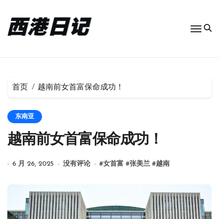
跳
转
到
内
容
首页
越南前女首富保命成功！
东南亚
越南前女首富保命成功！
6 月 26, 2025
没有评论
#
女首富
#
张美兰
#
越南