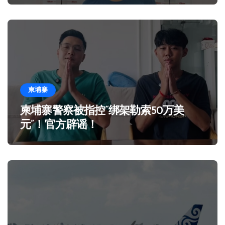
柬埔寨
柬埔寨警察被指控“绑架勒索50万美
元”！官方辟谣！