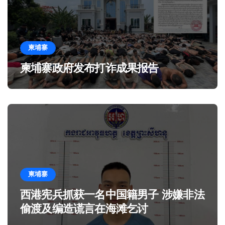
柬埔寨
柬埔寨政府发布打诈成果报告
柬埔寨
西港宪兵抓获一名中国籍男子 涉嫌非法
偷渡及编造谎言在海滩乞讨