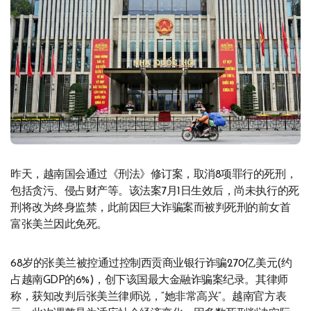
昨天，越南国会通过《刑法》修订案，取消8项罪行的死刑，
包括贪污、侵占财产等。该法案7月1日生效后，尚未执行的死
刑将改为终身监禁，此前因巨大诈骗案而被判死刑的前女首
富张美兰因此免死。
68岁的张美兰被控通过控制西贡商业银行诈骗270亿美元(约
占越南GDP的6%)，创下该国最大金融诈骗案纪录。其律师
称，获知改判后张美兰律师说，“她非常高兴”。越南官方表