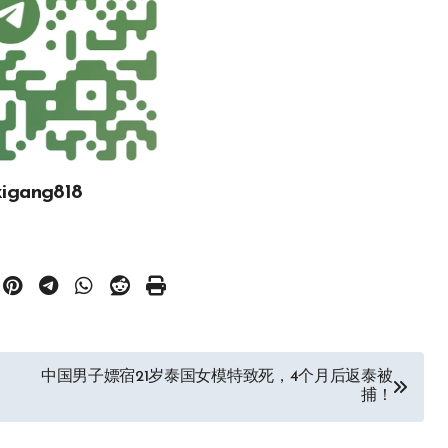
gang818
中国男子嫖宿21岁泰国女模特致死，4个月后返泰被
捕！