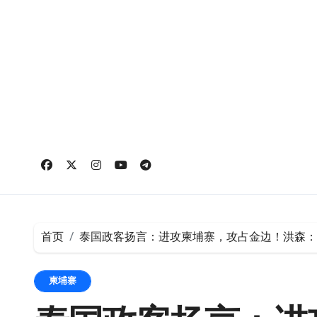
跳
转
到
内
容
首页
泰国政客扬言：进攻柬埔寨，攻占金边！洪森：
柬埔寨