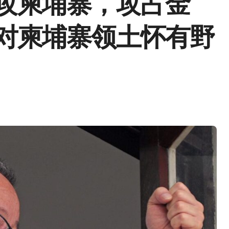
攻柬埔寨，攻占金
对柬埔寨领土怀有野