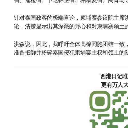
省、暹粒省、卜迭棉芷省、柏威夏省、阁骨岛
针对泰国政客的极端言论，柬埔寨参议院主席
论，清楚显示出其深藏的野心和对柬埔寨领土
洪森说，因此，我呼吁全体高棉同胞团结一致
准备抵御并粉碎泰国侵犯柬埔寨主权和领土的
西港日记
更有万人大群，等你加