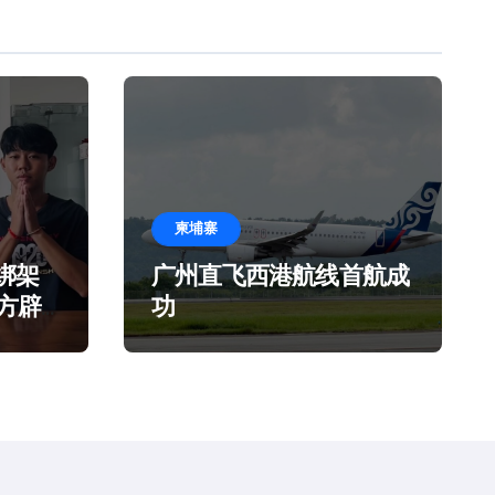
柬埔寨
绑架
广州直飞西港航线首航成
官方辟
功