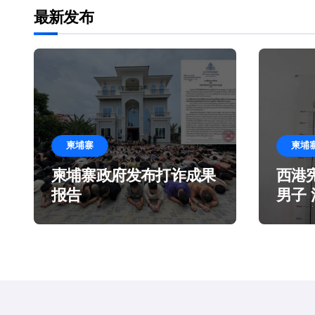
最新发布
柬埔寨
柬埔
柬埔寨政府发布打诈成果
西港
报告
男子
造谎