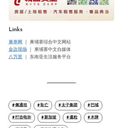
Links
柬单网
｜ 柬埔寨综合中文网站
金边现场
｜ 柬埔寨中文自媒体
八万里
｜ 东南亚生活服务平台
佩通坦
坠亡
太子集团
巴域
打击电诈
新加坡
暹粒
木牌