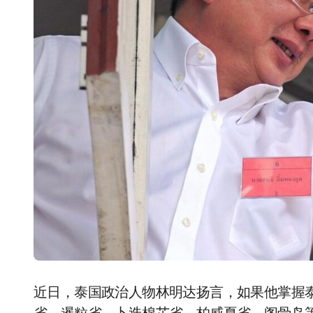
近日，泰国政治人物林明达扬言，如果他掌握泰国政权，他将动员军队进攻柬埔寨，夺取马德望