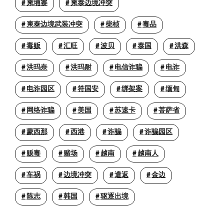
柬埔寨
柬泰边境冲突
柬泰边境武装冲突
柴桢
毒品
毒贩
汇旺
波贝
泰国
洪森
洪玛奈
洪玛耐
电信诈骗
电诈
电诈园区
符国安
绑架案
缅甸
网络诈骗
美国
苏速卡
菩萨省
蒙西那
西港
诈骗
诈骗园区
贩毒
赌场
越南
越南人
车祸
边境冲突
遣返
金边
陈志
韩国
驱逐出境