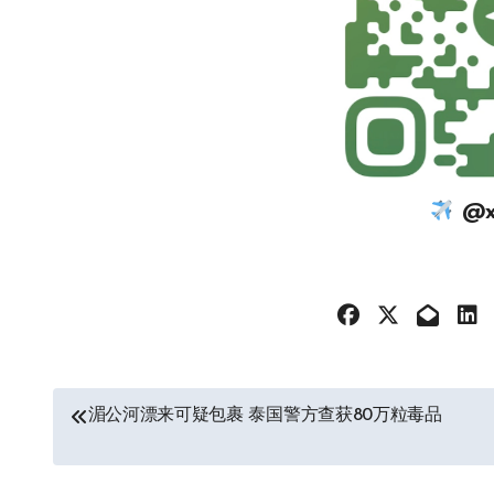
@xi
文
湄公河漂来可疑包裹 泰国警方查获80万粒毒品
章