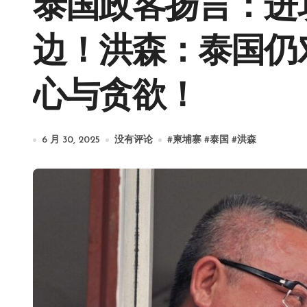
泰国政客扬言：进
边！洪森：泰国仍
心与贪欲！
6 月 30, 2025
没有评论
#
柬埔寨
#
泰国
#
洪森