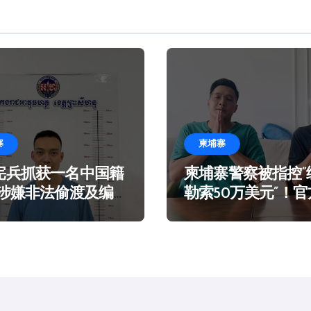
寨
柬埔寨
宪兵抓获一名中国籍
柬埔寨警察被指控“
 涉嫌非法偷渡及编
勒索50万美元”！
言在海滩乞讨
谣！