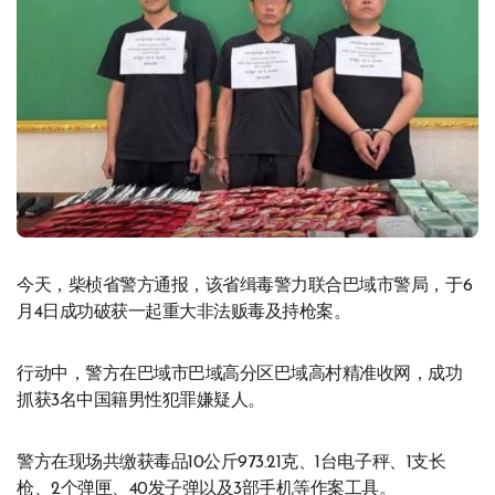
今天，柴桢省警方通报，该省缉毒警力联合巴域市警局，于6
月4日成功破获一起重大非法贩毒及持枪案。
行动中，警方在巴域市巴域高分区巴域高村精准收网，成功
抓获3名中国籍男性犯罪嫌疑人。
警方在现场共缴获毒品10公斤973.21克、1台电子秤、1支长
枪、2个弹匣、40发子弹以及3部手机等作案工具。