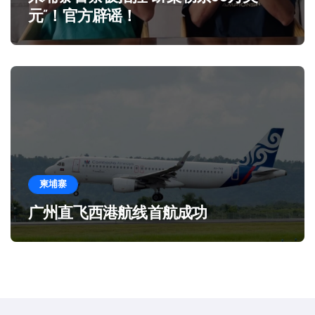
元”！官方辟谣！
柬埔寨
广州直飞西港航线首航成功