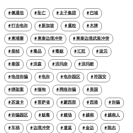
佩通坦
坠亡
太子集团
巴域
打击电诈
新加坡
暹粒
木牌
柬埔寨
柬泰边境冲突
柬泰边境武装冲突
柴桢
毒品
毒贩
汇旺
波贝
泰国
洪森
洪玛奈
洪玛耐
电信诈骗
电诈
电诈园区
符国安
绑架案
缅甸
网络诈骗
美国
苏速卡
菩萨省
蒙西那
西港
诈骗
诈骗园区
贩毒
赌场
越南
越南人
车祸
边境冲突
遣返
金边
陈志