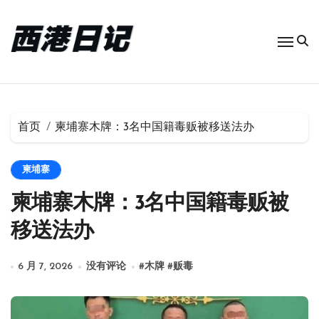
跳
转
到
内
容
首页
柬埔寨木牌：3名中国籍毒贩被移送法办
柬埔寨
柬埔寨木牌：3名中国籍毒贩被
移送法办
6 月 7, 2026
没有评论
#
木牌
#
贩毒