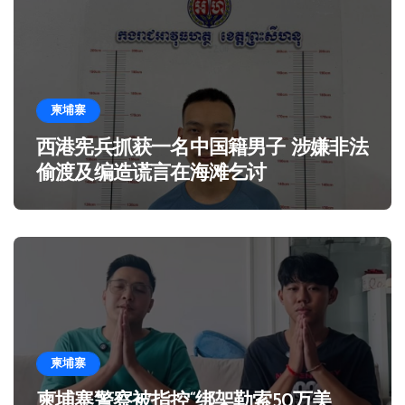
柬埔寨
西港宪兵抓获一名中国籍男子 涉嫌非法
偷渡及编造谎言在海滩乞讨
柬埔寨
柬埔寨警察被指控“绑架勒索50万美