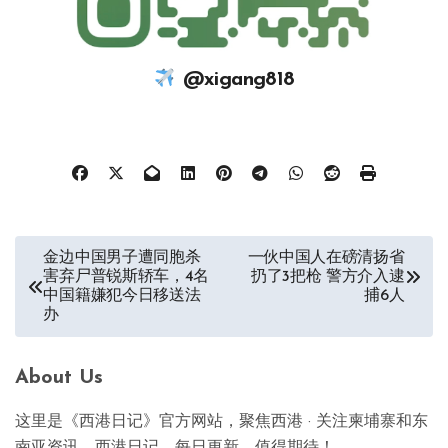
@xigang818
文
金边中国男子遭同胞杀
一伙中国人在磅清扬省
害弃尸普锐斯轿车，4名
扔了3把枪 警方介入逮
章
中国籍嫌犯今日移送法
捕6人
办
导
航
About Us
这里是《西港日记》官方网站，聚焦西港 · 关注柬埔寨和东