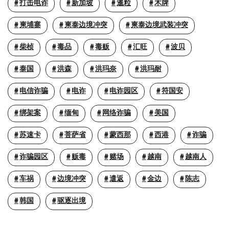
打击电诈
新加坡
暹粒
木牌
柬埔寨
柬泰边境冲突
柬泰边境武装冲突
柴桢
毒品
毒贩
汇旺
波贝
泰国
洪森
洪玛奈
洪玛耐
电信诈骗
电诈
电诈园区
符国安
绑架案
缅甸
网络诈骗
美国
苏速卡
菩萨省
蒙西那
西港
诈骗
诈骗园区
贩毒
赌场
越南
越南人
车祸
边境冲突
遣返
金边
陈志
韩国
驱逐出境