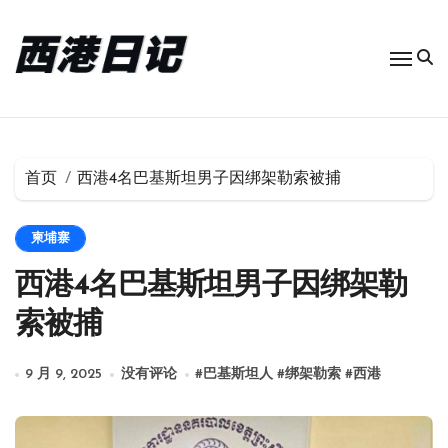
跳
转
到
内
容
首页
西港4名巴基斯坦男子因绑架勒索被捕
柬埔寨
西港4名巴基斯坦男子因绑架勒
索被捕
9 月 9, 2025
没有评论
#
巴基斯坦人
#
绑架勒索
#
西港