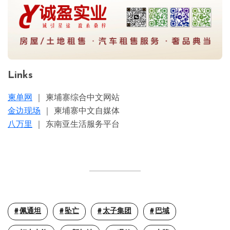
Links
柬单网
｜ 柬埔寨综合中文网站
金边现场
｜ 柬埔寨中文自媒体
八万里
｜ 东南亚生活服务平台
佩通坦
坠亡
太子集团
巴域