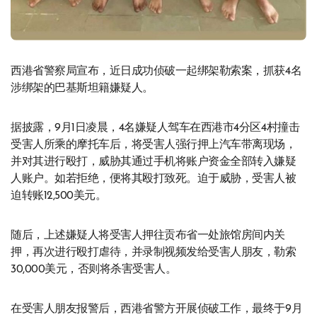
西港省警察局宣布，近日成功侦破一起绑架勒索案，抓获4名
涉绑架的巴基斯坦籍嫌疑人。
据披露，9月1日凌晨，4名嫌疑人驾车在西港市4分区4村撞击
受害人所乘的摩托车后，将受害人强行押上汽车带离现场，
并对其进行殴打，威胁其通过手机将账户资金全部转入嫌疑
人账户。如若拒绝，便将其殴打致死。迫于威胁，受害人被
迫转账12,500美元。
随后，上述嫌疑人将受害人押往贡布省一处旅馆房间内关
押，再次进行殴打虐待，并录制视频发给受害人朋友，勒索
30,000美元，否则将杀害受害人。
在受害人朋友报警后，西港省警方开展侦破工作，最终于9月