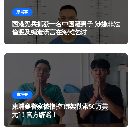
柬埔寨
西港宪兵抓获一名中国籍男子 涉嫌非法
偷渡及编造谎言在海滩乞讨
柬埔寨
柬埔寨警察被指控“绑架勒索50万美
元”！官方辟谣！