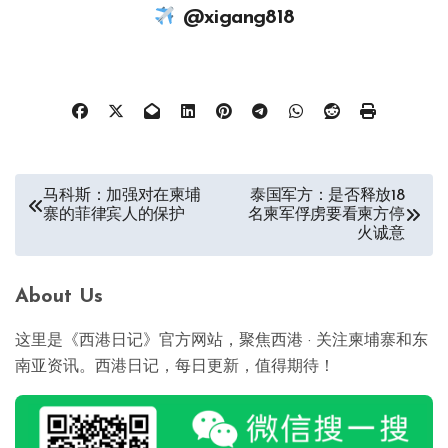
@xigang818
文
马科斯：加强对在柬埔
泰国军方：是否释放18
寨的菲律宾人的保护
名柬军俘虏要看柬方停
章
火诚意
导
航
About Us
这里是《西港日记》官方网站，聚焦西港 · 关注柬埔寨和东
南亚资讯。西港日记，每日更新，值得期待！