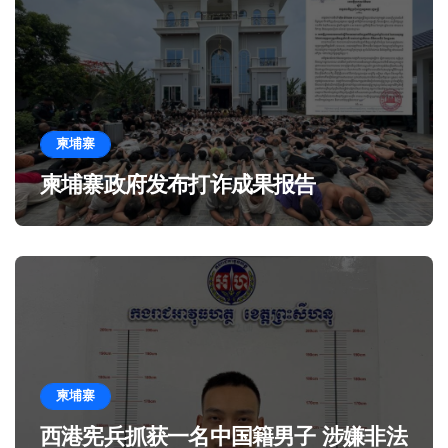
柬埔寨
柬埔寨政府发布打诈成果报告
柬埔寨
西港宪兵抓获一名中国籍男子 涉嫌非法