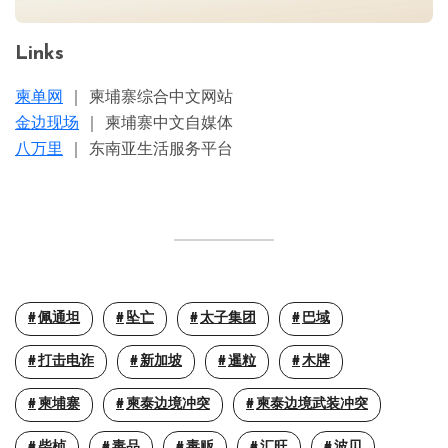
Links
柬单网
｜ 柬埔寨综合中文网站
金边现场
｜ 柬埔寨中文自媒体
八万里
｜ 东南亚生活服务平台
佩通坦
坠亡
太子集团
巴域
打击电诈
新加坡
暹粒
木牌
柬埔寨
柬泰边境冲突
柬泰边境武装冲突
柴桢
毒品
毒贩
汇旺
波贝